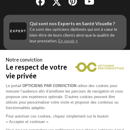
Qui sont nos Experts en Santé Visuelle ?
Ce sont des opticiens diplômés qui ont à cœur le
bien-être de leurs clients ainsi que la qualité de
leur prestation.
En savoir +
Notre conviction
Le respect de votre
Vous êtes un professionnel de la vue et
vous souhaitez nous rejoindre ?
vie privée
Contactez Alliance Optic, la centrale d’achats et
d’accompagnement des opticiens indépendants
Le portail
OPTICIENS PAR CONVICTION
utilise des cookies pour
mesurer l’audience afin d’améliorer les parcours de navigation et vous
proposer une expérience optimale. D’autres cookies peuvent être
utilisés pour personnaliser votre visite et proposer des contenus ou
fonctionnalités adaptés.
Mentions légales
Pour autoriser ces cookies, cliquez simplement sur le bouton
« Accepter et continuer ».
CGU