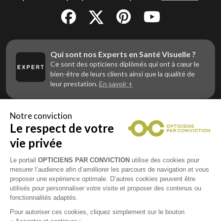
Qui sont nos Experts en Santé Visuelle ?
Ce sont des opticiens diplômés qui ont à cœur le
bien-être de leurs clients ainsi que la qualité de
leur prestation.
En savoir +
Notre conviction
Le respect de votre
Vous êtes un professionnel de la vue et
vous souhaitez nous rejoindre ?
vie privée
Contactez Alliance Optic, la centrale d’achats et
d’accompagnement des opticiens indépendants
Le portail
OPTICIENS PAR CONVICTION
utilise des cookies pour
mesurer l’audience afin d’améliorer les parcours de navigation et vous
proposer une expérience optimale. D’autres cookies peuvent être
utilisés pour personnaliser votre visite et proposer des contenus ou
fonctionnalités adaptés.
Mentions légales
Pour autoriser ces cookies, cliquez simplement sur le bouton