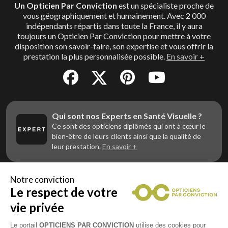
Un Opticien Par Conviction
est un spécialiste proche de
vous géographiquement et humainement. Avec 2 000
indépendants répartis dans toute la France, il y aura
toujours un Opticien Par Conviction pour mettre à votre
disposition son savoir-faire, son expertise et vous offrir la
prestation la plus personnalisée possible.
En savoir +
Qui sont nos Experts en Santé Visuelle ?
Ce sont des opticiens diplômés qui ont à cœur le
bien-être de leurs clients ainsi que la qualité de
leur prestation.
En savoir +
Notre conviction
Le respect de votre
Vous êtes un professionnel de la vue et
vous souhaitez nous rejoindre ?
vie privée
Contactez Alliance Optic, la centrale d’achats et
d’accompagnement des opticiens indépendants
Le portail
OPTICIENS PAR CONVICTION
utilise des cookies pour