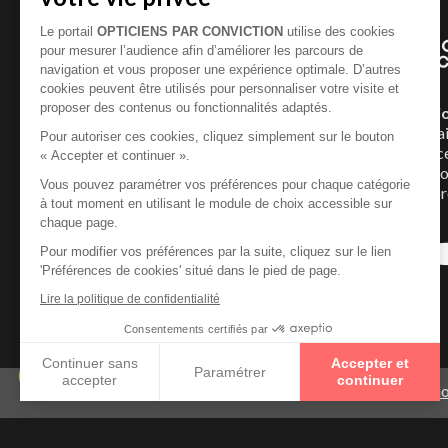
Le portail
OPTICIENS PAR CONVICTION
utilise des cookies
pour mesurer l’audience afin d’améliorer les parcours de
navigation et vous proposer une expérience optimale. D’autres
cookies peuvent être utilisés pour personnaliser votre visite et
proposer des contenus ou fonctionnalités adaptés.
Un Opticien Par Convicti
géographiquement et humai
Pour autoriser ces cookies, cliquez simplement sur le bouton
répartis dans toute la France
« Accepter et continuer ».
Conviction pour mettre à vot
Vous pouvez paramétrer vos préférences pour chaque catégorie
expertise et vous offrir la p
à tout moment en utilisant le module de choix accessible sur
possible.
En savoir +
chaque page.
Pour modifier vos préférences par la suite, cliquez sur le lien
'Préférences de cookies' situé dans le pied de page.
Lire la politique de confidentialité
Consentements certifiés par
Continuer sans
Accepter et
Paramétrer
accepter
continuer
Mentio
Axeptio consent
Plateforme de Gestion du Consentement : Personnalisez vo