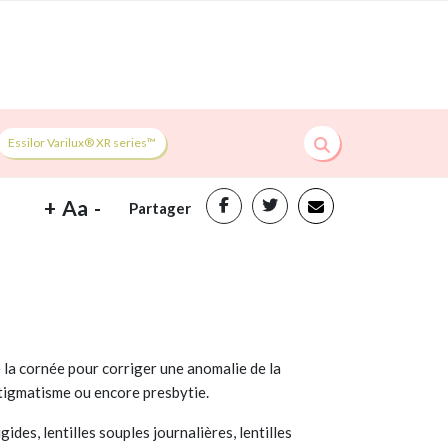
Essilor Varilux® XR series™
+
Aa
-
Partager
e la cornée pour corriger une anomalie de la
astigmatisme ou encore presbytie.
gides, lentilles souples journalières, lentilles