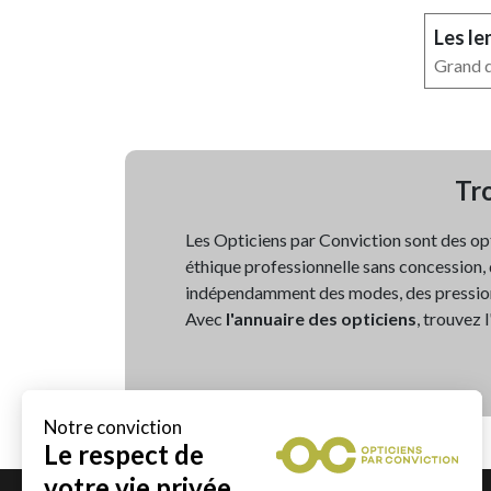
Les le
Grand do
Tro
Les Opticiens par Conviction sont des op
éthique professionnelle sans concession, d
indépendamment des modes, des pressio
Avec
l'annuaire des opticiens
, trouvez 
Notre conviction
Le respect de
votre vie privée