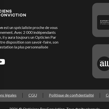
on
est un spécialiste proche de vous
nement. Avec 2 000 indépendants
, il y aura toujours un Opticien Par
re disposition son savoir-faire, son
restation la plus personnalisée
ns légales
CGU
Politique de confidentialité
C
s Options
2026 © Opticiens Par Conviction. Tous droits réservés