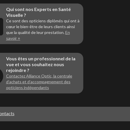
Qui sont nos Experts en Santé
Visuelle ?
Ce sont des opticiens diplômés qui ont à
cœur le bien-être de leurs clients ainsi
que la qualité de leur prestation.
En
savoir +
Vous êtes un professionnel de la
vue et vous souhaitez nous
rejoindre ?
Contactez Alliance Optic, la centrale
d’achats et d’accompagnement des
opticiens indépendants
ontacts