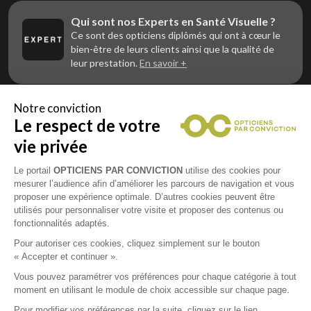
Qui sont nos Experts en Santé Visuelle ?
Ce sont des opticiens diplômés qui ont à cœur le
bien-être de leurs clients ainsi que la qualité de
leur prestation.
En savoir +
Notre conviction
Le respect de votre
Vous êtes un professionnel de la vue et
vous souhaitez nous rejoindre ?
vie privée
Contactez Alliance Optic, la centrale d’achats et
d’accompagnement des opticiens indépendants
Le portail
OPTICIENS PAR CONVICTION
utilise des cookies pour
mesurer l’audience afin d’améliorer les parcours de navigation et vous
proposer une expérience optimale. D’autres cookies peuvent être
utilisés pour personnaliser votre visite et proposer des contenus ou
fonctionnalités adaptés.
Mentions légales
Pour autoriser ces cookies, cliquez simplement sur le bouton
« Accepter et continuer ».
CGU
Vous pouvez paramétrer vos préférences pour chaque catégorie à tout
moment en utilisant le module de choix accessible sur chaque page.
Politique de confidentialité
Pour modifier vos préférences par la suite, cliquez sur le lien