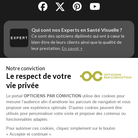
Qui sont nos Experts en Santé Visuelle ?
Ce sont des opticiens diplômés qui ont à cœur le
bien-être de leurs clients ainsi que la qualité de
leur prestation.
En savoir +
Notre conviction
Le respect de votre
Vous êtes un professionnel de la vue et
vous souhaitez nous rejoindre ?
vie privée
Contactez Alliance Optic, la centrale d’achats et
d’accompagnement des opticiens indépendants
Le portail
OPTICIENS PAR CONVICTION
utilise des cookies pour
mesurer l’audience afin d’améliorer les parcours de navigation et vous
proposer une expérience optimale. D’autres cookies peuvent être
utilisés pour personnaliser votre visite et proposer des contenus ou
fonctionnalités adaptés.
Mentions légales
Pour autoriser ces cookies, cliquez simplement sur le bouton
« Accepter et continuer ».