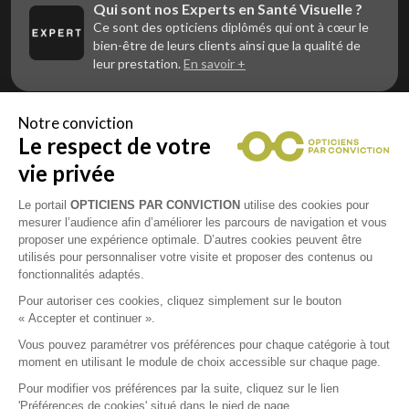
Qui sont nos Experts en Santé Visuelle ?
Ce sont des opticiens diplômés qui ont à cœur le
bien-être de leurs clients ainsi que la qualité de
leur prestation.
En savoir +
Notre conviction
Le respect de votre
Vous êtes un professionnel de la vue et
vous souhaitez nous rejoindre ?
vie privée
Contactez Alliance Optic, la centrale d’achats et
d’accompagnement des opticiens indépendants
Le portail
OPTICIENS PAR CONVICTION
utilise des cookies pour
mesurer l’audience afin d’améliorer les parcours de navigation et vous
proposer une expérience optimale. D’autres cookies peuvent être
utilisés pour personnaliser votre visite et proposer des contenus ou
fonctionnalités adaptés.
Mentions légales
Pour autoriser ces cookies, cliquez simplement sur le bouton
« Accepter et continuer ».
CGU
Vous pouvez paramétrer vos préférences pour chaque catégorie à tout
moment en utilisant le module de choix accessible sur chaque page.
Politique de confidentialité
Pour modifier vos préférences par la suite, cliquez sur le lien
'Préférences de cookies' situé dans le pied de page.