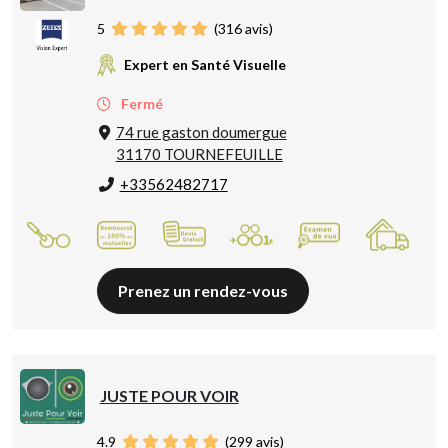
5
(
316
avis)
Expert en Santé Visuelle
Fermé
74 rue gaston doumergue
31170 TOURNEFEUILLE
+33562482717
Prenez un rendez-vous
JUSTE POUR VOIR
4.9
(
299
avis)