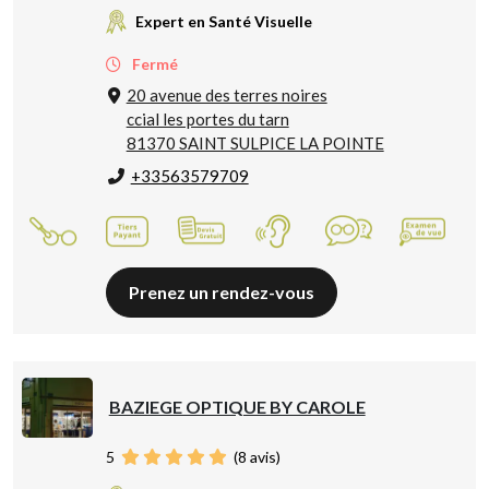
Expert en Santé Visuelle
Fermé
20 avenue des terres noires
ccial les portes du tarn
81370 SAINT SULPICE LA POINTE
+33563579709
Prenez un rendez-vous
BAZIEGE OPTIQUE BY CAROLE
5
(
8
avis)