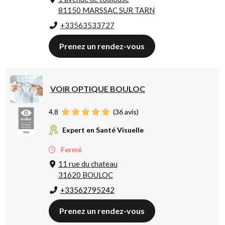
81150 MARSSAC SUR TARN
+33563533727
Prenez un rendez-vous
VOIR OPTIQUE BOULOC
4.8
(
36
avis)
Expert en Santé Visuelle
Fermé
11 rue du chateau
31620 BOULOC
+33562795242
Prenez un rendez-vous