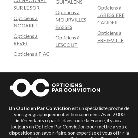
CAMBOUNET
GUITALENS
SUR LE SOR
Opticiens à
Opticiens à
LABESSIERE
Opticiens à
MOURVILLES
CANDEIL
NOGARET
BASSES
Opticiens à
Opticiens à
Opticiens à
FREJEVILLE
REVEL
LESCOUT
Opticiens à FIAC
Un Opticien Par Conviction
est un spécialiste proche de
vous géographiquement et humainement. Avec 2 000
indépendants répartis dans toute la France, il y aura
toujours un Opticien Par Conviction pour mettre à votre
disposition son savoir-faire, son expertise et vous offrir la