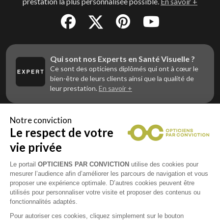
prestation la plus personnalisée possible.
En savoir +
Qui sont nos Experts en Santé Visuelle ?
Ce sont des opticiens diplômés qui ont à cœur le
bien-être de leurs clients ainsi que la qualité de
leur prestation.
En savoir +
Notre conviction
Le respect de votre
Vous êtes un professionnel de la vue et
vous souhaitez nous rejoindre ?
vie privée
Contactez Alliance Optic, la centrale d’achats et
d’accompagnement des opticiens indépendants
Le portail
OPTICIENS PAR CONVICTION
utilise des cookies pour
mesurer l’audience afin d’améliorer les parcours de navigation et vous
proposer une expérience optimale. D’autres cookies peuvent être
utilisés pour personnaliser votre visite et proposer des contenus ou
fonctionnalités adaptés.
Mentions légales
Pour autoriser ces cookies, cliquez simplement sur le bouton