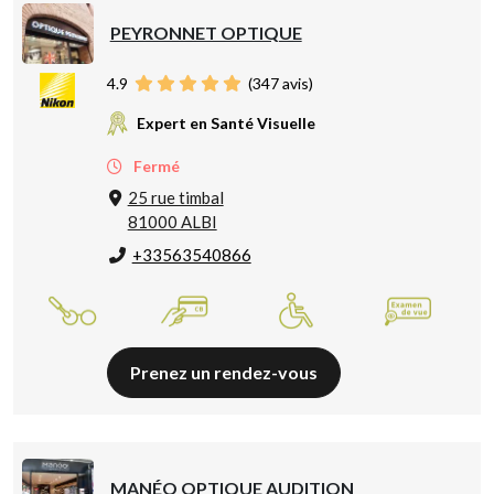
PEYRONNET OPTIQUE
4.9
(
347
avis)
Expert en Santé Visuelle
Fermé
25 rue timbal
81000 ALBI
+33563540866
Prenez un rendez-vous
MANÉO OPTIQUE AUDITION