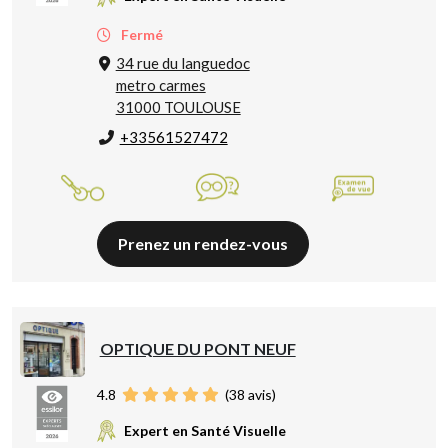
Fermé
34 rue du languedoc
metro carmes
31000 TOULOUSE
+33561527472
Prenez un rendez-vous
OPTIQUE DU PONT NEUF
4.8
(
38
avis)
Expert en Santé Visuelle