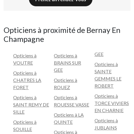
Opticiens à proximité de Bernay En
Champagne
GEE
Opticiens à
Opticiens à
VOUTRE
BRAINS SUR
Opticiens à
GEE
SAINTE
Opticiens à
GEMMES LE
CHATRES LA
Opticiens à
ROBERT
FORET
ROUEZ
Opticiens à
Opticiens à
Opticiens à
TORCE VIVIERS
SAINT REMY DE
ROUESSE VASSE
EN CHARNIE
SILLE
Opticiens à LA
Opticiens à
Opticiens à
QUINTE
JUBLAINS
SOUILLE
Opticiens à