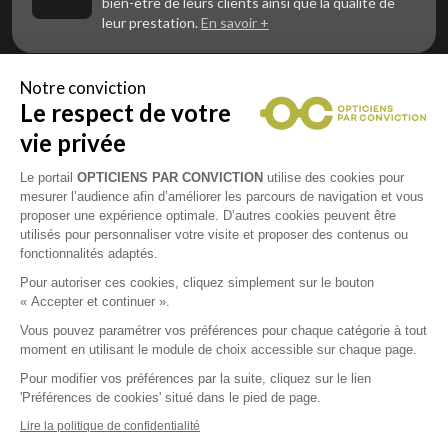
bien-être de leurs clients ainsi que la qualité de
leur prestation.
En savoir +
Notre conviction
Le respect de votre
Vous êtes un professionnel de la vue et
vous souhaitez nous rejoindre ?
vie privée
Contactez Alliance Optic, la centrale d’achats et
d’accompagnement des opticiens indépendants
Le portail
OPTICIENS PAR CONVICTION
utilise des cookies pour
mesurer l’audience afin d’améliorer les parcours de navigation et vous
proposer une expérience optimale. D’autres cookies peuvent être
utilisés pour personnaliser votre visite et proposer des contenus ou
fonctionnalités adaptés.
Mentions légales
Pour autoriser ces cookies, cliquez simplement sur le bouton
« Accepter et continuer ».
CGU
Vous pouvez paramétrer vos préférences pour chaque catégorie à tout
moment en utilisant le module de choix accessible sur chaque page.
Politique de confidentialité
Pour modifier vos préférences par la suite, cliquez sur le lien
'Préférences de cookies' situé dans le pied de page.
Contacts
Lire la politique de confidentialité