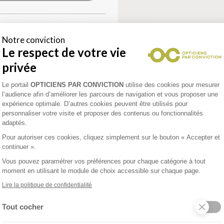
UM
Notre conviction
Le respect de votre vie
avis Google)
privée
Plateforme de Gestion du Consentement 
 1940
Le portail
OPTICIENS PAR CONVICTION
utilise des cookies pour mesurer
l’audience afin d’améliorer les parcours de navigation et vous proposer une
AISON
expérience optimale. D’autres cookies peuvent être utilisés pour
personnaliser votre visite et proposer des contenus ou fonctionnalités
adaptés.
enez un rendez-vous
Pour autoriser ces cookies, cliquez simplement sur le bouton « Accepter et
continuer ».
Vous pouvez paramétrer vos préférences pour chaque catégorie à tout
moment en utilisant le module de choix accessible sur chaque page.
Lire la politique de confidentialité
)
Tout cocher
Axeptio consent