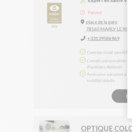
Expert en Santé Vis
Fermé
place de la gare
78160 MARLY LE ROI
+33139586969
Contrôle visuel sans RDV
Conseils personnalisés
d'opticiens diplômés
Accès pour personne à
mobilité réduite
Pr
OPTIQUE COL