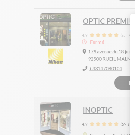
OPTIC PREMI
4.9
(sur 74 
Fermé
179 avenue du 18 juin
92500 RUEIL MALM
+33147080104
Pr
INOPTIC
4.9
(
59
avis