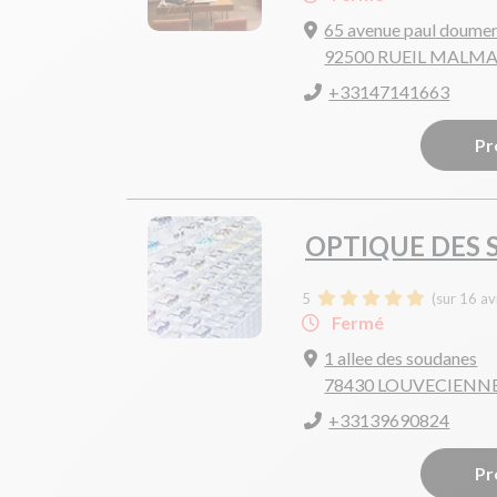
65 avenue paul doume
92500 RUEIL MALM
+33147141663
Pr
OPTIQUE DES
5
(sur 16 av
Fermé
1 allee des soudanes
78430 LOUVECIENN
+33139690824
Pr