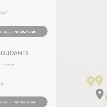
r
AISON
enez un rendez-vous
 SOUDANES
is Google)
ES
enez un rendez-vous