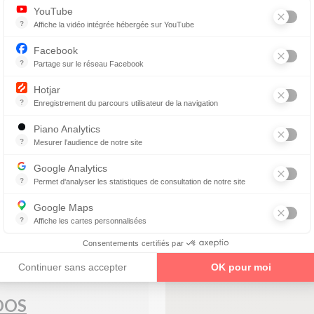
uelle
YouTube
?
Affiche la vidéo intégrée hébergée sur YouTube
Annonces avant, entre ou après une vidéo YouTube
Facebook
?
Partage sur le réseau Facebook
Parce que vous ne venez pas tous les jours sur notre site, ce petit 
Hotjar
?
Enregistrement du parcours utilisateur de la navigation
Hotjar est un outil qui permet d'analyser le comportement des visiteurs
Parking
Piano Analytics
?
Mesurer l'audience de notre site
Garantie adaptation verres
collecte des données relatives aux visites de l'utilisateur sur le sit
progressifs
Google Analytics
Carte bancaire
?
Permet d'analyser les statistiques de consultation de notre site
Indispensable pour piloter notre site internet, il permet de mesurer d
Google Maps
?
Affiche les cartes personnalisées
enez un rendez-vous
Google Maps est un service mondial de cartographie en ligne (GPS)
Consentements certifiés par
Continuer sans accepter
OK pour moi
OOS