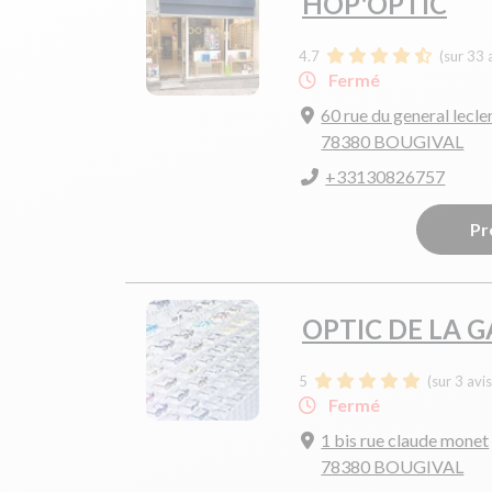
HOP'OPTIC
4.7
(sur 33 
Fermé
60 rue du general lecle
78380 BOUGIVAL
+33130826757
Pr
OPTIC DE LA 
5
(sur 3 avi
Fermé
1 bis rue claude monet
78380 BOUGIVAL