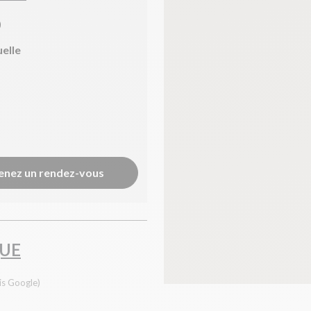
)
uelle
enez un rendez-vous
UE
is Google)