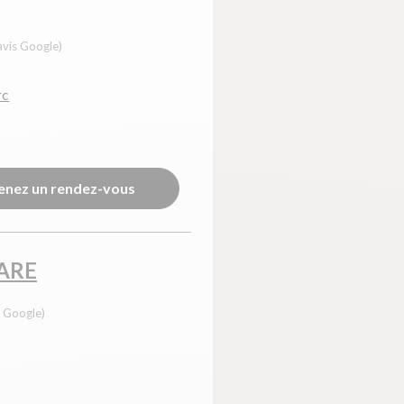
avis Google)
rc
enez un rendez-vous
GARE
s Google)