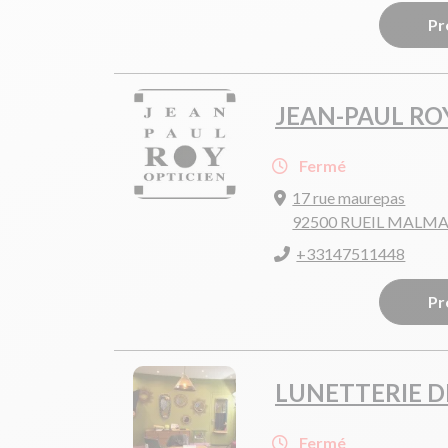
Pr
JEAN-PAUL RO
Fermé
17 rue maurepas
92500 RUEIL MALM
+33147511448
Pr
LUNETTERIE D
Fermé