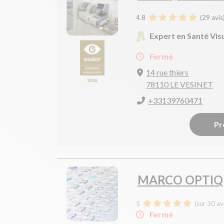
4.8
(
29
avis
Expert en Santé Vis
Fermé
14 rue thiers
78110 LE VESINET
+33139760471
Pr
MARCO OPTIQ
5
(sur 30 av
Fermé