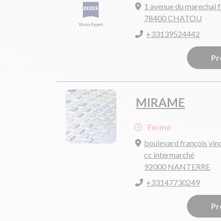
1 avenue du marechal 
78400 CHATOU
+33139524442
Pr
MIRAME
Fermé
boulevard françois vinc
cc intermarché
92000 NANTERRE
+33147730249
Pr