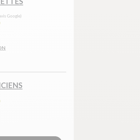
NETTES
avis Google)
0
GON
ICIENS
0