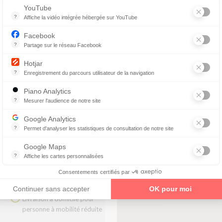
YouTube
enez un rendez-vous
?
Affiche la vidéo intégrée hébergée sur YouTube
Annonces avant, entre ou après une vidéo YouTube
Facebook
?
Partage sur le réseau Facebook
Parce que vous ne venez pas tous les jours sur notre site, ce petit 
DE JULIEN
Hotjar
?
Enregistrement du parcours utilisateur de la navigation
Hotjar est un outil qui permet d'analyser le comportement des visiteurs
)
Piano Analytics
0
?
Mesurer l'audience de notre site
collecte des données relatives aux visites de l'utilisateur sur le sit
Google Analytics
?
Permet d'analyser les statistiques de consultation de notre site
E SUR SAONE
Indispensable pour piloter notre site internet, il permet de mesurer d
Google Maps
?
Affiche les cartes personnalisées
Google Maps est un service mondial de cartographie en ligne (GPS)
Consentements certifiés par
Remboursement 100% des
mutuelles
Continuer sans accepter
OK pour moi
Livraison à domicile pour
personne à mobilité réduite