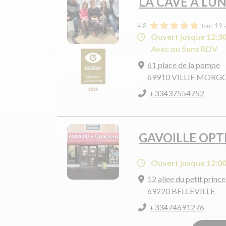
LA CAVE A LU
4.8
(sur 19 
Ouvert jusque 12:3
Avec ou Sans RDV
61 place de la pompe
69910 VILLIE MOR
+33437554752
GAVOILLE OPT
Ouvert jusque 12:0
12 allee du petit prince
69220 BELLEVILLE
+33474691276