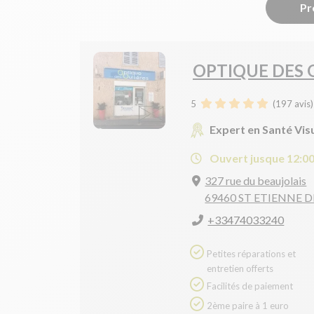
Pr
OPTIQUE DES 
5
(
197
avis)
Expert en Santé Vis
Ouvert jusque 12:0
327 rue du beaujolais
69460 ST ETIENNE D
+33474033240
Petites réparations et
entretien offerts
Facilités de paiement
2ème paire à 1 euro