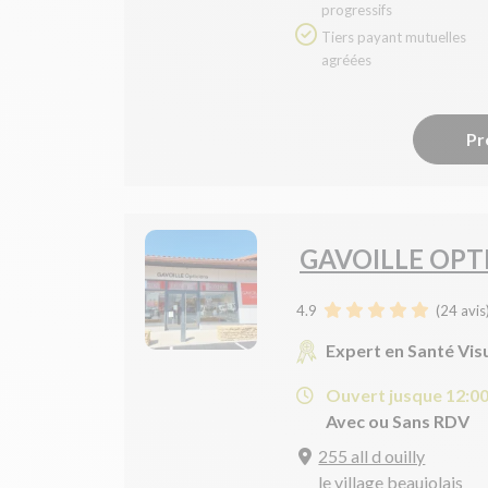
progressifs
Tiers payant mutuelles
agréées
Pr
GAVOILLE OPT
4.9
(
24
avis
Expert en Santé Vis
Ouvert jusque 12:0
Avec ou Sans RDV
255 all d ouilly
le village beaujolais