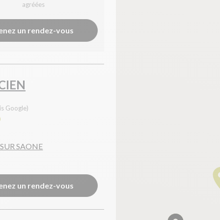
agréées
enez un rendez-vous
CIEN
is Google)
0
SUR SAONE
enez un rendez-vous