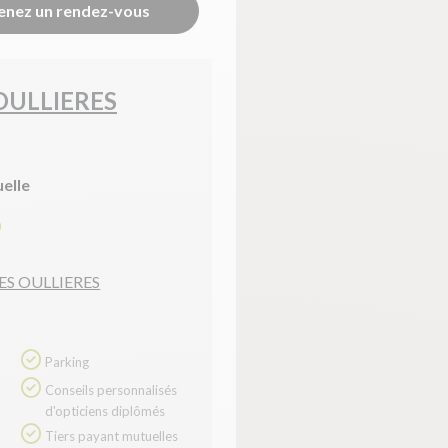
enez un rendez-vous
OULLIERES
uelle
0
ES OULLIERES
Parking
Conseils personnalisés
d'opticiens diplômés
Tiers payant mutuelles