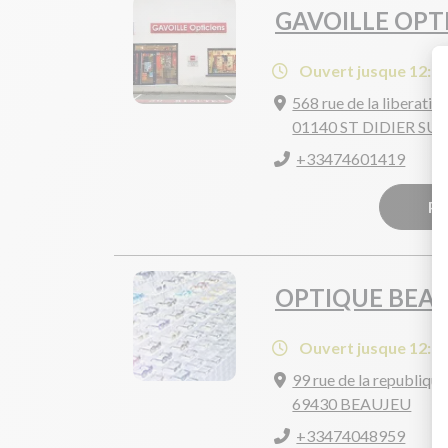
GAVOILLE OPT
Ouvert jusque 12:0
568 rue de la liberatio
01140 ST DIDIER S
+33474601419
Pr
OPTIQUE BEA
Ouvert jusque 12:0
99 rue de la republique
69430 BEAUJEU
+33474048959