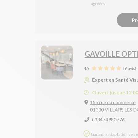
agréées
Pr
GAVOILLE OPT
4.9
(
9
avis)
Expert en Santé Vis
Ouvert jusque 12:0
155 rue du commerce
01330 VILLARS LES
+33474980776
Garantie adaptation verres