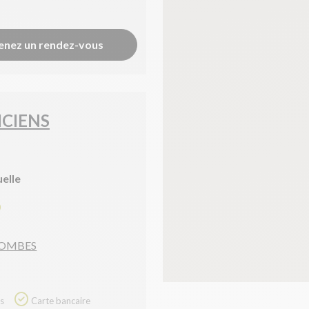
enez un rendez-vous
ICIENS
uelle
0
 DOMBES
Carte bancaire