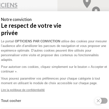
ICIENS
0
Notre conviction
Le respect de votre vie
n
UR CHALARONNE
privée
Plateforme de Gestion du Consentement 
Le portail
OPTICIENS PAR CONVICTION
utilise des cookies pour mesurer
l’audience afin d’améliorer les parcours de navigation et vous proposer une
enez un rendez-vous
expérience optimale. D’autres cookies peuvent être utilisés pour
personnaliser votre visite et proposer des contenus ou fonctionnalités
adaptés.
Pour autoriser ces cookies, cliquez simplement sur le bouton « Accepter et
UJEU
continuer ».
Vous pouvez paramétrer vos préférences pour chaque catégorie à tout
moment en utilisant le module de choix accessible sur chaque page.
0
Lire la politique de confidentialité
Tout cocher
Axeptio consent