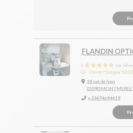
Pr
FLANDIN OPTI
5
(sur 58 av
Ouvert jusque 12:0
18 rue de lyon
01090 MONTMERLE 
+33474694419
Pr