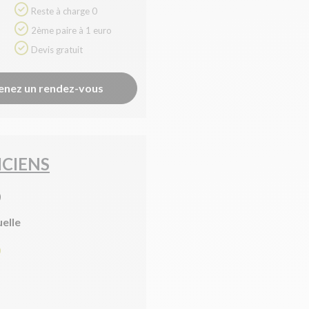
Reste à charge 0
2ème paire à 1 euro
Devis gratuit
enez un rendez-vous
ICIENS
)
uelle
0