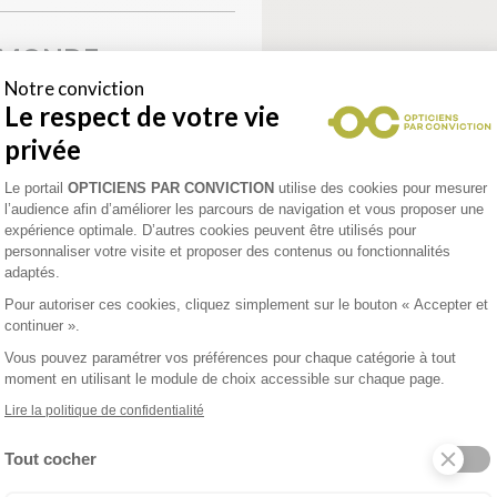
 MONDE
Notre conviction
Le respect de votre vie
privée
e
Plateforme de Gestion du Consentement 
Le portail
OPTICIENS PAR CONVICTION
utilise des cookies pour mesurer
l’audience afin d’améliorer les parcours de navigation et vous proposer une
expérience optimale. D’autres cookies peuvent être utilisés pour
personnaliser votre visite et proposer des contenus ou fonctionnalités
enez un rendez-vous
adaptés.
Pour autoriser ces cookies, cliquez simplement sur le bouton « Accepter et
continuer ».
Vous pouvez paramétrer vos préférences pour chaque catégorie à tout
NTIN
moment en utilisant le module de choix accessible sur chaque page.
Lire la politique de confidentialité
is Google)
Tout cocher
Axeptio consent