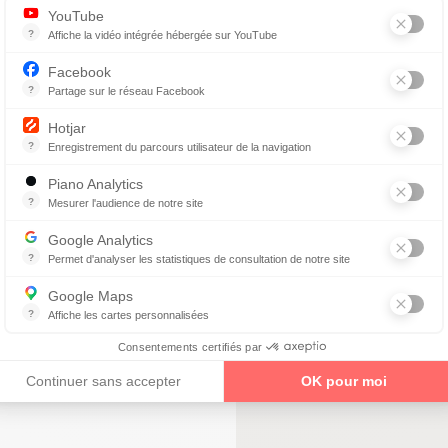
YouTube
?
Affiche la vidéo intégrée hébergée sur YouTube
Annonces avant, entre ou après une vidéo YouTube
Facebook
enez un rendez-vous
?
Partage sur le réseau Facebook
Parce que vous ne venez pas tous les jours sur notre site, ce petit 
Hotjar
?
Enregistrement du parcours utilisateur de la navigation
Hotjar est un outil qui permet d'analyser le comportement des visiteurs
Piano Analytics
?
Mesurer l'audience de notre site
collecte des données relatives aux visites de l'utilisateur sur le sit
Google Analytics
eam
?
Permet d'analyser les statistiques de consultation de notre site
Indispensable pour piloter notre site internet, il permet de mesurer d
Google Maps
?
Affiche les cartes personnalisées
enez un rendez-vous
Google Maps est un service mondial de cartographie en ligne (GPS)
Consentements certifiés par
Continuer sans accepter
OK pour moi