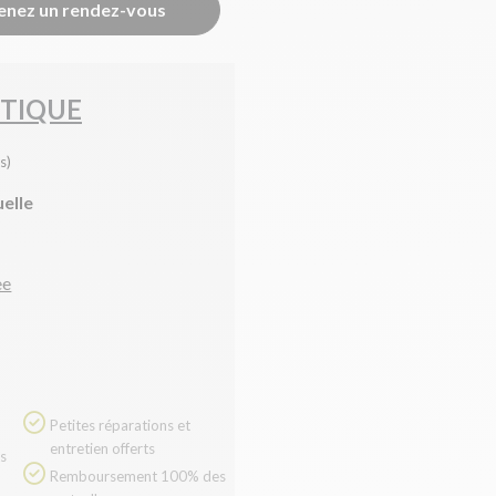
enez un rendez-vous
TIQUE
s)
uelle
ee
Petites réparations et
entretien offerts
Remboursement 100% des