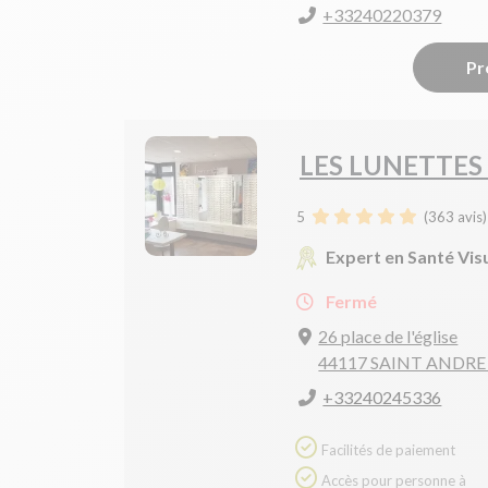
+33240220379
Pr
LES LUNETTES
5
(
363
avis)
Expert en Santé Vis
Fermé
26 place de l'église
44117 SAINT ANDRE
+33240245336
Facilités de paiement
Accès pour personne à