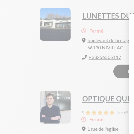
LUNETTES DU
Fermé
boulevard de bretagn
56130 NIVILLAC
+33256505117
Pr
OPTIQUE QUE
5
(sur 65 av
Fermé
1 rue de l'eglise