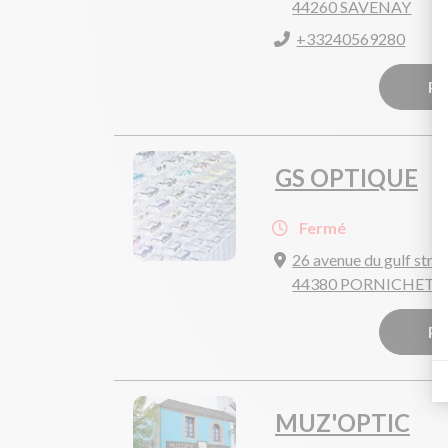
44260 SAVENAY
+33240569280
Pr
GS OPTIQUE
Fermé
26 avenue du gulf str
44380 PORNICHET
Pr
MUZ'OPTIC