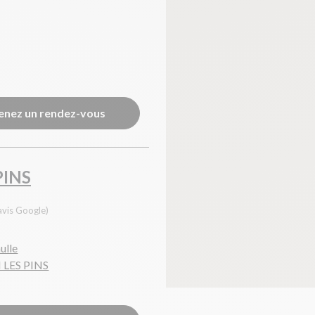
enez un rendez-vous
PINS
avis Google)
ulle
 LES PINS