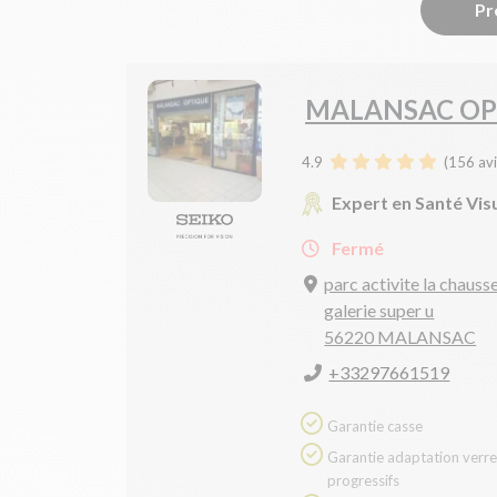
Pr
MALANSAC OP
4.9
(
156
avi
Expert en Santé Vis
Fermé
parc activite la chauss
galerie super u
56220 MALANSAC
+33297661519
Garantie casse
Garantie adaptation verres
progressifs