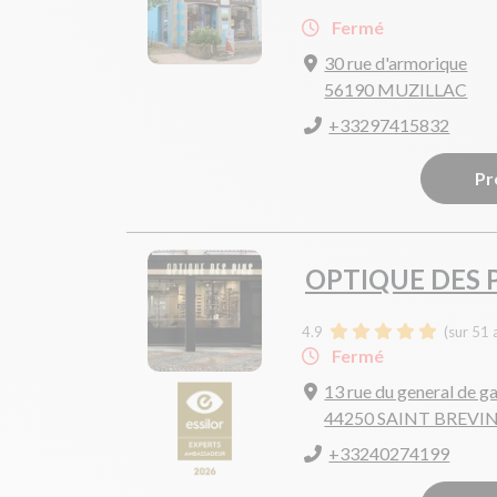
Fermé
30 rue d'armorique
56190 MUZILLAC
+33297415832
Pr
OPTIQUE DES 
4.9
(sur 51 
Fermé
13 rue du general de ga
44250 SAINT BREVIN
+33240274199