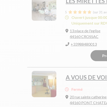
LES MIRETTES
5
(sur 31 av
Ouvert jusque 00:0
Uniquement sur RD
13 place de l'eglise
44160 CROSSAC
+33988480013
Pr
A VOUS DE VO
Fermé
20 rue sainte catherine
44160 PONT CHATE