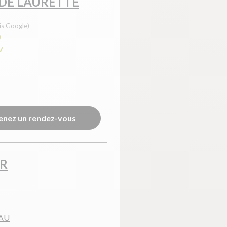
 DE LAURETTE
is Google)
0
V
enez un rendez-vous
IR
AU