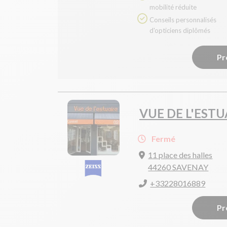
mobilité réduite
Conseils personnalisés
d'opticiens diplômés
Pr
VUE DE L'ESTU
Fermé
11 place des halles
44260 SAVENAY
+33228016889
Pr