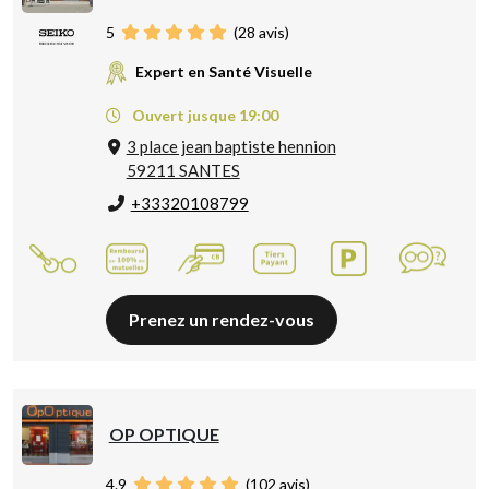
5
(
28
avis)
Expert en Santé Visuelle
Ouvert jusque 19:00
3 place jean baptiste hennion
59211 SANTES
+33320108799
Prenez un rendez-vous
OP OPTIQUE
4.9
(
102
avis)