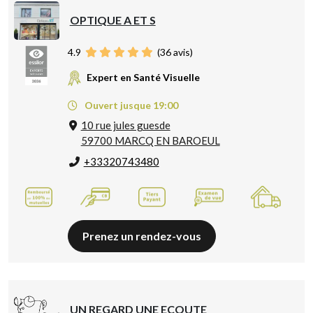
OPTIQUE A ET S
4.9
(
36
avis)
Expert en Santé Visuelle
Ouvert jusque 19:00
10 rue jules guesde
59700 MARCQ EN BAROEUL
+33320743480
Prenez un rendez-vous
UN REGARD UNE ECOUTE