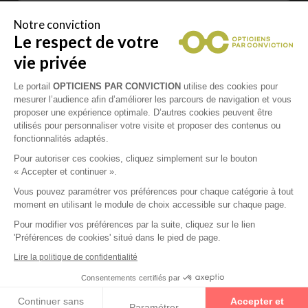
Notre conviction
Le respect de votre
Vous êtes un professionnel de la vue et
vous souhaitez nous rejoindre ?
vie privée
Contactez Alliance Optic, la centrale d’achats et
d’accompagnement des opticiens indépendants
Le portail
OPTICIENS PAR CONVICTION
utilise des cookies pour
mesurer l’audience afin d’améliorer les parcours de navigation et vous
proposer une expérience optimale. D’autres cookies peuvent être
utilisés pour personnaliser votre visite et proposer des contenus ou
fonctionnalités adaptés.
Mentions légales
Pour autoriser ces cookies, cliquez simplement sur le bouton
« Accepter et continuer ».
CGU
Vous pouvez paramétrer vos préférences pour chaque catégorie à tout
moment en utilisant le module de choix accessible sur chaque page.
Politique de confidentialité
Pour modifier vos préférences par la suite, cliquez sur le lien
'Préférences de cookies' situé dans le pied de page.
Contacts
Lire la politique de confidentialité
Consentements certifiés par
2026 © Opticiens Par Conviction. Tous droits
Continuer sans
Accepter et
réservés
Paramétrer