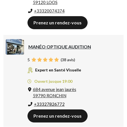
59120 LOOS
+33320074374
Prenez un rendez-vous
MANÉO OPTIQUE AUDITION
5
(
38
avis)
Expert en Santé Visuelle
Ouvert jusque 19:00
684 avenue jean jaurès
59790 RONCHIN
+33327826772
Prenez un rendez-vous