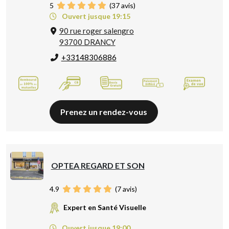
5
(
37
avis)
Ouvert jusque 19:15
90 rue roger salengro
93700 DRANCY
+33148306886
Prenez un rendez-vous
OPTEA REGARD ET SON
4.9
(
7
avis)
Expert en Santé Visuelle
Ouvert jusque 19:00