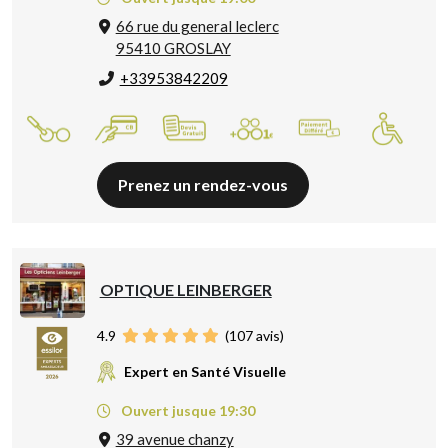
66 rue du general leclerc
95410 GROSLAY
+33953842209
Prenez un rendez-vous
OPTIQUE LEINBERGER
4.9
(
107
avis)
Expert en Santé Visuelle
Ouvert jusque 19:30
39 avenue chanzy