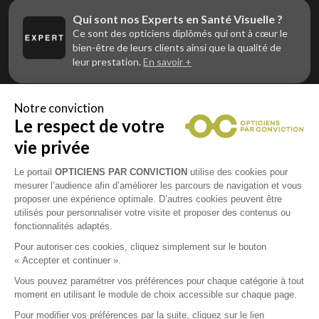
Qui sont nos Experts en Santé Visuelle ?
Ce sont des opticiens diplômés qui ont à cœur le
bien-être de leurs clients ainsi que la qualité de
leur prestation.
En savoir +
Notre conviction
Le respect de votre
Vous êtes un professionnel de la vue et
vous souhaitez nous rejoindre ?
vie privée
Contactez Alliance Optic, la centrale d’achats et
d’accompagnement des opticiens indépendants
Le portail
OPTICIENS PAR CONVICTION
utilise des cookies pour
mesurer l’audience afin d’améliorer les parcours de navigation et vous
proposer une expérience optimale. D’autres cookies peuvent être
utilisés pour personnaliser votre visite et proposer des contenus ou
fonctionnalités adaptés.
Mentions légales
Pour autoriser ces cookies, cliquez simplement sur le bouton
« Accepter et continuer ».
CGU
Vous pouvez paramétrer vos préférences pour chaque catégorie à tout
moment en utilisant le module de choix accessible sur chaque page.
Politique de confidentialité
Pour modifier vos préférences par la suite, cliquez sur le lien