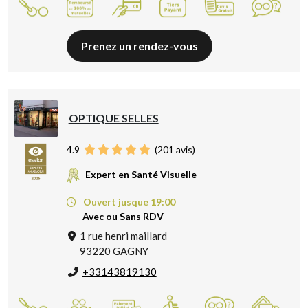
Prenez un rendez-vous
OPTIQUE SELLES
4.9
(
201
avis)
Expert en Santé Visuelle
Ouvert jusque 19:00
Avec ou Sans RDV
1 rue henri maillard
93220 GAGNY
+33143819130