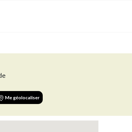
de
Me géolocaliser