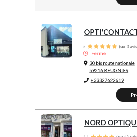
OPTI'CONTAC
5
(sur 3 avi
Fermé
30 bis route nationale
59216 BEUGNIES
+33327622619
Pr
NORD OPTIQU