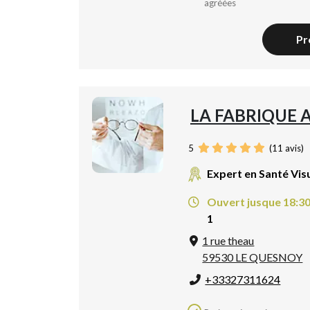
agréées
Pr
LA FABRIQUE 
5
(
11
avis)
Expert en Santé Vis
Ouvert jusque 18:3
1
1 rue theau
59530 LE QUESNOY
+33327311624