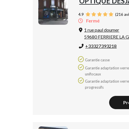
OPTIQUE DESJ
4.9
(
216
avi
Fermé
1 rue paul doumer
59680 FERRIERE LA
+33327393218
Garantie casse
Garantie adaptation verres
unifocaux
Garantie adaptation verres
progressifs
Pr