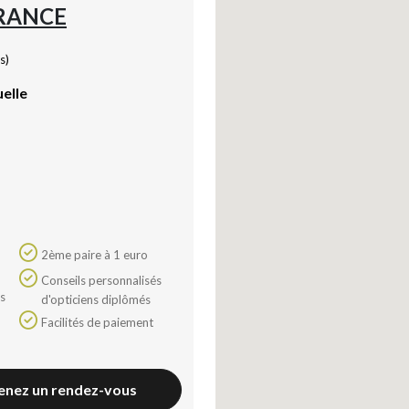
FRANCE
s)
uelle
2ème paire à 1 euro
Conseils personnalisés
d'opticiens diplômés
Facilités de paiement
enez un rendez-vous