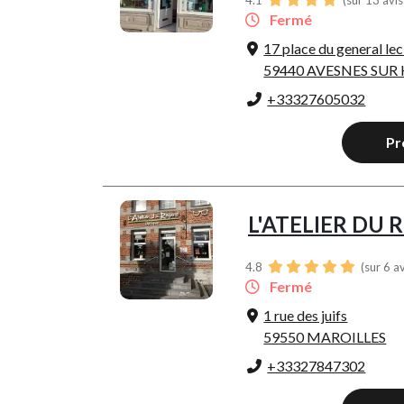
4.1
(sur 13 avi
Fermé
17 place du general lec
59440 AVESNES SUR
+33327605032
Pr
L'ATELIER DU
4.8
(sur 6 a
Fermé
1 rue des juifs
59550 MAROILLES
+33327847302