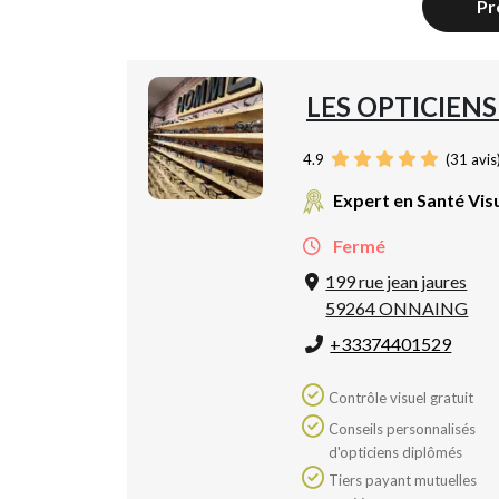
Pr
LES OPTICIENS
4.9
(
31
avis
Expert en Santé Vis
Fermé
199 rue jean jaures
59264 ONNAING
+33374401529
Contrôle visuel gratuit
Conseils personnalisés
d'opticiens diplômés
Tiers payant mutuelles