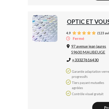
OPTIC ET VOU
4.9
(
123
avi
Fermé
97 avenue jean jaures
59600 MAUBEUGE
+33327616430
Garantie adaptation verres
progressifs
Tiers payant mutuelles
agréées
Contrôle visuel gratuit
Pr