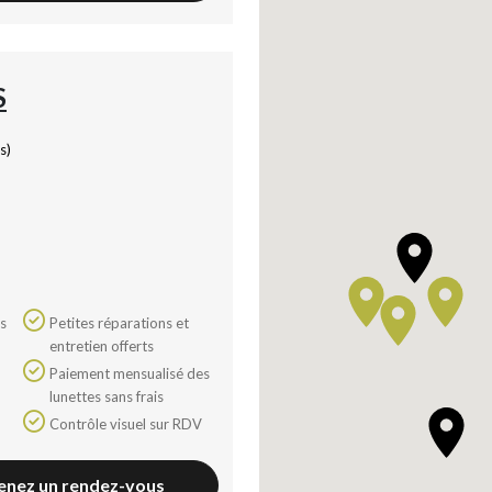
S
s)
Petites réparations et
entretien offerts
Paiement mensualisé des
lunettes sans frais
Contrôle visuel sur RDV
enez un rendez-vous