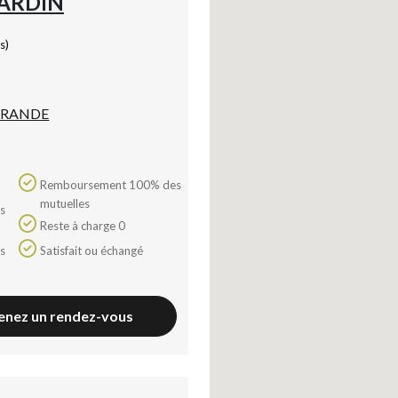
ARDIN
s)
 GRANDE
Remboursement 100% des
mutuelles
Reste à charge 0
Satisfait ou échangé
enez un rendez-vous