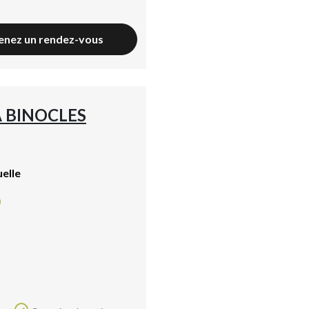
enez un rendez-vous
A BINOCLES
uelle
0