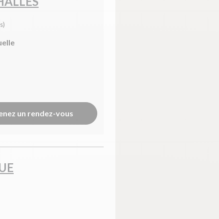
HALLES
s)
uelle
enez un rendez-vous
VUE