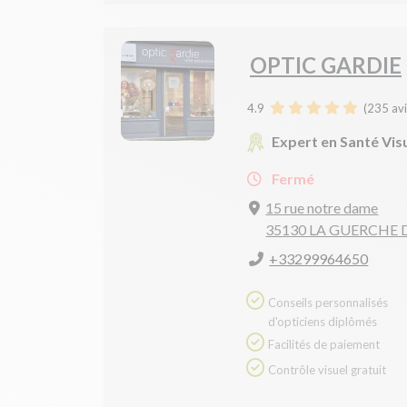
OPTIC GARDIE
4.9
(
235
avi
Expert en Santé Vis
Fermé
15 rue notre dame
35130 LA GUERCHE
+33299964650
Conseils personnalisés
d'opticiens diplômés
Facilités de paiement
Contrôle visuel gratuit