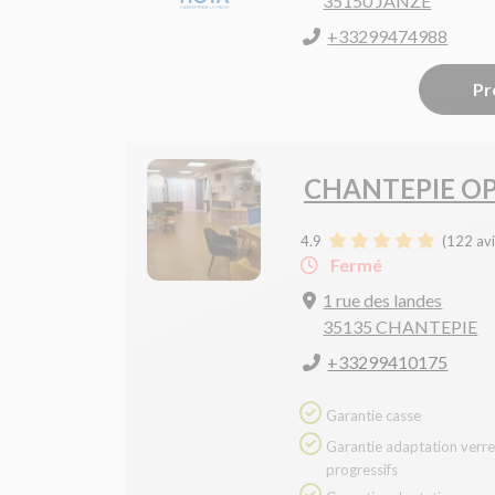
35150 JANZE
+33299474988
Pr
CHANTEPIE O
4.9
(
122
avi
Fermé
1 rue des landes
35135 CHANTEPIE
+33299410175
Garantie casse
Garantie adaptation verres
progressifs