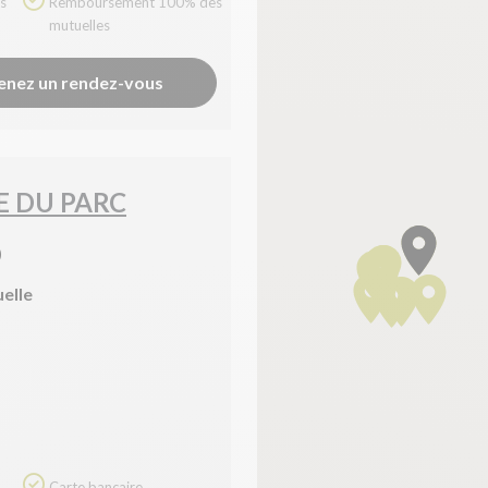
Remboursement 100% des
mutuelles
enez un rendez-vous
E DU PARC
)
uelle
Carte bancaire