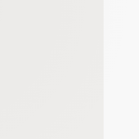
bout de code que nous fourni Facebook nous permet de poursuivre nos échanges
 d'un site web en enregistrant les actions qu'ils effectuent, afin de détecter le
e web, telles que le nombre de visites, le temps moyen passé sur le site web et 
es indicateurs comme l’affluence, les produits les plus consultés, ou encore la