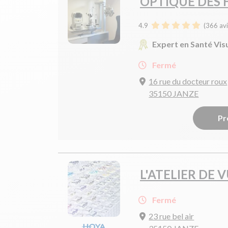
OPTIQUE DES 
4.9
(
366
avi
Expert en Santé Vis
Fermé
16 rue du docteur roux
35150 JANZE
Pr
L'ATELIER DE 
Fermé
23 rue bel air