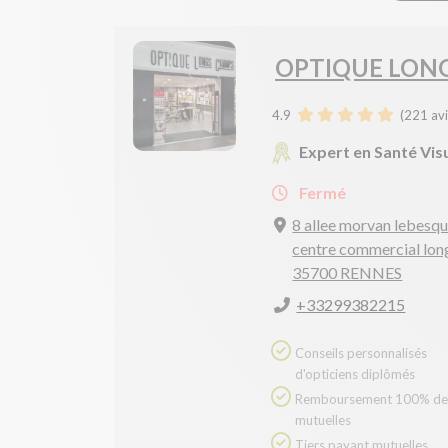
OPTIQUE LON
4.9
(
221
avi
Expert en Santé Vis
Fermé
8 allee morvan lebesq
centre commercial lo
35700 RENNES
+33299382215
Conseils personnalisés
d'opticiens diplômés
Remboursement 100% des
mutuelles
Tiers payant mutuelles