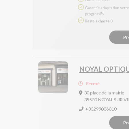
Garantie adaptation verres
progressifs
Reste à charge 0
Pr
NOYAL OPTIQ
Fermé
30 place de la mairie
35530 NOYAL SUR V
+33299006010
Pr