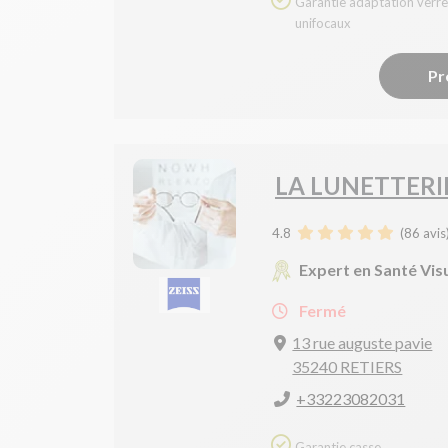
Garantie adaptation verres
unifocaux
Pr
LA LUNETTERI
4.8
(
86
avis
Expert en Santé Vis
Fermé
13 rue auguste pavie
35240 RETIERS
+33223082031
Garantie casse