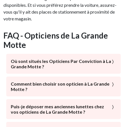
disponibles. Et si vous préférez prendre la voiture, assurez-
vous qu'il y ait des places de stationnement à proximité de
votre magasin.
FAQ - Opticiens de La Grande
Motte
Où sont situés les Opticiens Par Conviction à La
Grande Motte ?
Au cœur de La Grande Motte, près du port, des plages
et du centre commercial, les Opticiens Par Conviction
Comment bien choisir son opticien à La Grande
Motte ?
sont présents dans tous les quartiers de La Grande
Motte. Avec ou sans parking, avec un service
La santé visuelle est l’élément majeur qui doit être mis
optométrie : choisissez l'opticien grand-mottois qui
en avant par un opticien. Un expert de la vision doit
Puis-je déposer mes anciennes lunettes chez
vous correspond !
vos opticiens de La Grande Motte ?
mettre tout son savoir-faire à votre disposition afin
d’améliorer votre vue de manière optimale.
Pour leur offrir une nouvelle vie, en faire don à ceux qui