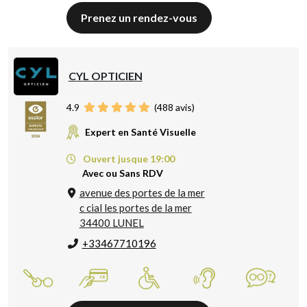
Prenez un rendez-vous
CYL OPTICIEN
4.9
(
488
avis)
Expert en Santé Visuelle
Ouvert jusque 19:00
Avec ou Sans RDV
avenue des portes de la mer
c cial les portes de la mer
34400 LUNEL
+33467710196