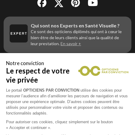
Qui sont nos Experts en Santé Visuelle ?
Ce sont des opticiens diplômés qui ont à cœur le
bien-être de leurs clients ainsi que la qualité de
leur prestation.
En savoir +
Notre conviction
Le respect de votre
Vous êtes un professionnel de la vue et
vous souhaitez nous rejoindre ?
vie privée
Contactez Alliance Optic, la centrale d’achats et
d’accompagnement des opticiens indépendants
Le portail
OPTICIENS PAR CONVICTION
utilise des cookies pour
mesurer l’audience afin d’améliorer les parcours de navigation et vous
proposer une expérience optimale. D’autres cookies peuvent être
utilisés pour personnaliser votre visite et proposer des contenus ou
fonctionnalités adaptés.
Mentions légales
Pour autoriser ces cookies, cliquez simplement sur le bouton
« Accepter et continuer ».
CGU