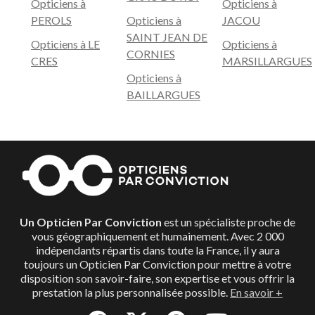
Opticiens à
Opticiens à
Trouver l’opticien adapté à votre budget
PEROLS
Opticiens à
JACOU
SAINT JEAN DE
Le but des Opticiens Par Conviction n’est pas de vous
Opticiens à LE
Opticiens à
CORNIES
vendre des lunettes, mais de répondre en priorité à
CRES
MARSILLARGUES
votre besoin de santé. Ils vous garantissent une
Opticiens à
transparence des prix, en vous proposant les produits
BAILLARGUES
adaptés, de grande qualité, pour le budget qui vous
correspond.
Un Opticien Par Conviction
est un spécialiste proche de
vous géographiquement et humainement. Avec 2 000
indépendants répartis dans toute la France, il y aura
toujours un Opticien Par Conviction pour mettre à votre
disposition son savoir-faire, son expertise et vous offrir la
prestation la plus personnalisée possible.
En savoir +