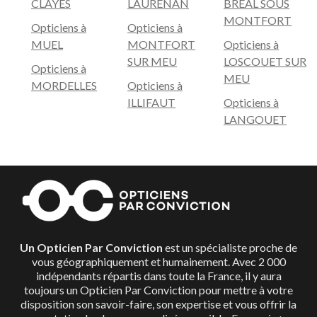
CLAYES
LAURENAN
BREAL SOUS
MONTFORT
Opticiens à
Opticiens à
MUEL
MONTFORT
Opticiens à
SUR MEU
LOSCOUET SUR
Opticiens à
MEU
MORDELLES
Opticiens à
ILLIFAUT
Opticiens à
LANGOUET
Un Opticien Par Conviction
est un spécialiste proche de
vous géographiquement et humainement. Avec 2 000
indépendants répartis dans toute la France, il y aura
toujours un Opticien Par Conviction pour mettre à votre
disposition son savoir-faire, son expertise et vous offrir la