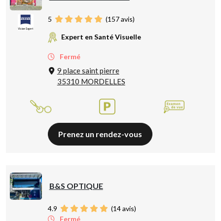
5
(
157
avis)
Expert en Santé Visuelle
Fermé
9 place saint pierre
35310 MORDELLES
Prenez un rendez-vous
B&S OPTIQUE
4.9
(
14
avis)
Fermé