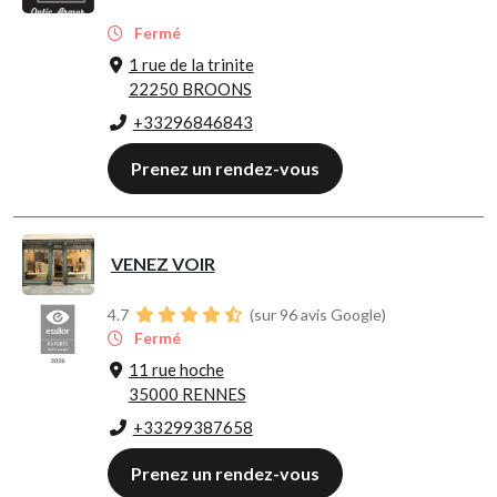
Fermé
1 rue de la trinite
22250 BROONS
+33296846843
Prenez un rendez-vous
VENEZ VOIR
4.7
(sur 96 avis Google)
Fermé
11 rue hoche
35000 RENNES
+33299387658
Prenez un rendez-vous