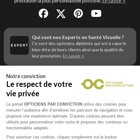
prestation la plus personnalisée possible.
En savoir +
Qui sont nos Experts en Santé Visuelle ?
Ce sont des opticiens diplômés qui ont à cœur le
bien-être de leurs clients ainsi que la qualité de
leur prestation.
En savoir +
Notre conviction
Le respect de votre
Vous êtes un professionnel de la vue et
vous souhaitez nous rejoindre ?
vie privée
Contactez Alliance Optic, la centrale d’achats et
d’accompagnement des opticiens indépendants
Le portail
OPTICIENS PAR CONVICTION
utilise des cookies pour
mesurer l’audience afin d’améliorer les parcours de navigation et vous
proposer une expérience optimale. D’autres cookies peuvent être
utilisés pour personnaliser votre visite et proposer des contenus ou
fonctionnalités adaptés.
Mentions légales
Pour autoriser ces cookies, cliquez simplement sur le bouton