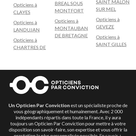
SAINT MALON
BREAL SOUS
Opticiens à
SUR MEL
MONTFORT
CLAYES
Opticiens à
Opticiens à
Opticiens à
GEVEZE
MONTAUBAN
LANDUJAN
DE BRETAGNE
Opticiens à
Opticiens à
SAINT GILLES
CHARTRES DE
Un Opticien Par Conviction
est un spécialiste proche de
vous géographiquement et humainement. Avec 2 000
indépendants répartis dans toute la France, il y aura
toujours un Opticien Par Conviction pour mettre à votre
disposition son savoir-faire, son expertise et vous offrir la
prestation la plus personnalisée possible.
En savoir +