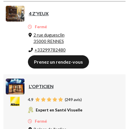
4 Z'YEUX
Fermé
2 rue duguesclin
35000 RENNES
+33299782480
Prenez un rendez-vous
L'OPTICIEN
4.9
(
249
avis)
Expert en Santé Visuelle
Fermé