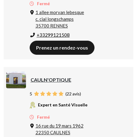
Fermé
1 allee morvan lebesque
c. cial longschamps
35700 RENNES
+33299121508
Prenez un rendez-vous
CAULN'OPTIQUE
5
(
22
avis)
Expert en Santé Visuelle
Fermé
16 rue du 19 mars 1962
22350 CAULNES