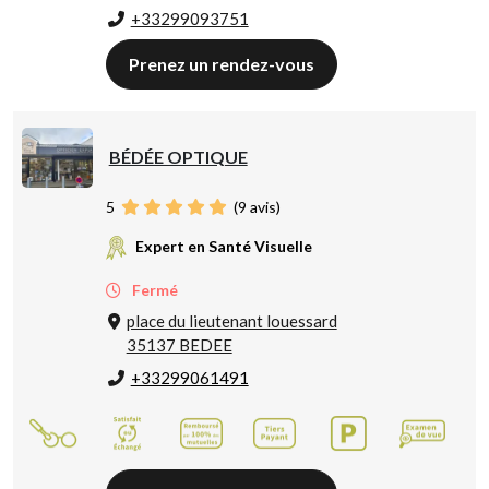
+33299093751
Prenez un rendez-vous
BÉDÉE OPTIQUE
5
(
9
avis)
Expert en Santé Visuelle
Fermé
place du lieutenant louessard
35137 BEDEE
+33299061491