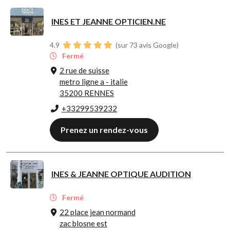
INES ET JEANNE OPTICIEN.NE
4.9
(sur 73 avis Google)
Fermé
2 rue de suisse
metro ligne a - italie
35200 RENNES
+33299539232
Prenez un rendez-vous
INES & JEANNE OPTIQUE AUDITION
Fermé
22 place jean normand
zac blosne est