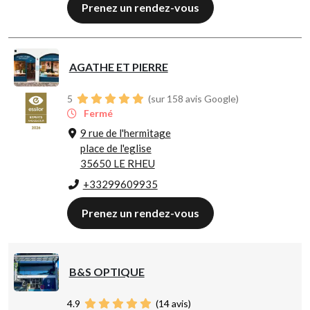
Prenez un rendez-vous
AGATHE ET PIERRE
5
(sur 158 avis Google)
Fermé
9 rue de l'hermitage
place de l'eglise
35650 LE RHEU
+33299609935
Prenez un rendez-vous
B&S OPTIQUE
4.9
(
14
avis)