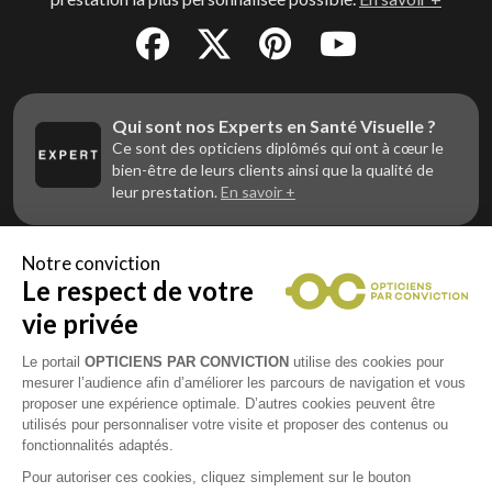
Qui sont nos Experts en Santé Visuelle ?
Ce sont des opticiens diplômés qui ont à cœur le
bien-être de leurs clients ainsi que la qualité de
leur prestation.
En savoir +
Notre conviction
Le respect de votre
Vous êtes un professionnel de la vue et
vous souhaitez nous rejoindre ?
vie privée
Contactez Alliance Optic, la centrale d’achats et
d’accompagnement des opticiens indépendants
Le portail
OPTICIENS PAR CONVICTION
utilise des cookies pour
mesurer l’audience afin d’améliorer les parcours de navigation et vous
proposer une expérience optimale. D’autres cookies peuvent être
utilisés pour personnaliser votre visite et proposer des contenus ou
fonctionnalités adaptés.
Mentions légales
Pour autoriser ces cookies, cliquez simplement sur le bouton