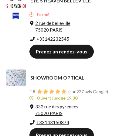
EYE'S HEAVEN BELLEVILLE
Fermé
2 rue de belleville
75020 PARIS
+33142232545
Prenez un rendez-vous
SHOWROOM OPTICAL
4.8
(sur 227 avis Google)
Ouvert jusque 19:30
332 rue des pyrenees
75020 PARIS
+33143150874
Prenez un rendez-vous