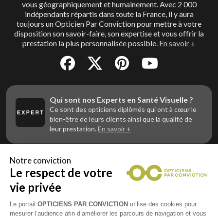
vous géographiquement et humainement. Avec 2 000
indépendants répartis dans toute la France, il y aura
toujours un Opticien Par Conviction pour mettre à votre
disposition son savoir-faire, son expertise et vous offrir la
prestation la plus personnalisée possible.
En savoir +
Qui sont nos Experts en Santé Visuelle ?
Ce sont des opticiens diplômés qui ont à cœur le
bien-être de leurs clients ainsi que la qualité de
leur prestation.
En savoir +
Notre conviction
Le respect de votre
Vous êtes un professionnel de la vue et
vous souhaitez nous rejoindre ?
vie privée
Contactez Alliance Optic, la centrale d’achats et
d’accompagnement des opticiens indépendants
Le portail
OPTICIENS PAR CONVICTION
utilise des cookies pour
mesurer l’audience afin d’améliorer les parcours de navigation et vous