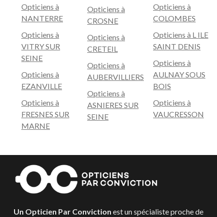
Opticiens à
Opticiens à
Opticiens à
NANTERRE
COLOMBES
CROSNE
Opticiens à
Opticiens à L ILE
Opticiens à
VITRY SUR
SAINT DENIS
CRETEIL
SEINE
Opticiens à
Opticiens à
Opticiens à
AULNAY SOUS
AUBERVILLIERS
EZANVILLE
BOIS
Opticiens à
Opticiens à
Opticiens à
ASNIERES SUR
FRESNES SUR
VAUCRESSON
SEINE
MARNE
Un Opticien Par Conviction
est un spécialiste proche de