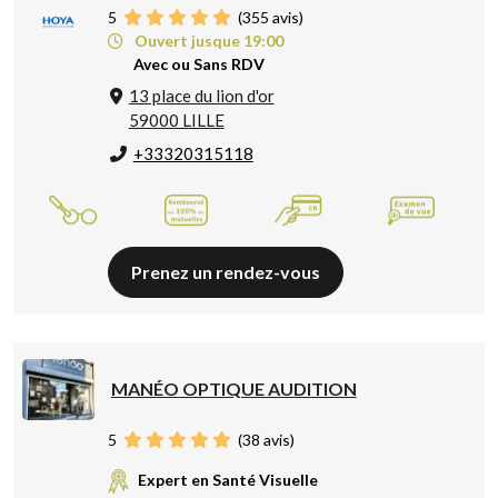
5
(
355
avis)
Ouvert jusque 19:00
Avec ou Sans RDV
13 place du lion d'or
59000 LILLE
+33320315118
Prenez un rendez-vous
MANÉO OPTIQUE AUDITION
5
(
38
avis)
Expert en Santé Visuelle