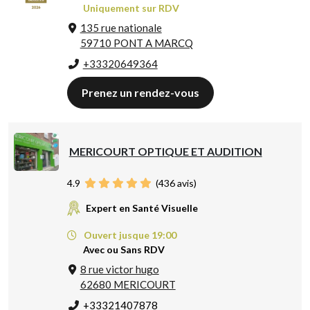
Uniquement sur RDV
135 rue nationale
59710 PONT A MARCQ
+33320649364
Prenez un rendez-vous
MERICOURT OPTIQUE ET AUDITION
4.9
(
436
avis)
Expert en Santé Visuelle
Ouvert jusque 19:00
Avec ou Sans RDV
8 rue victor hugo
62680 MERICOURT
+33321407878