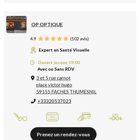
OP OPTIQUE
4.9
(
102
avis)
Expert en Santé Visuelle
Ouvert jusque 19:00
Avec ou Sans RDV
3 et 5 rue carnot
place victor hugo
59155 FACHES THUMESNIL
+33320537023
Prenez un rendez-vous