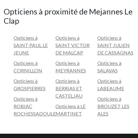
Opticiens à proximité de Mejannes Le
Clap
Opticiens à
Opticiens à
Opticiens à
SAINT PAUL LE
SAINT VICTOR
SAINT JULIEN
JEUNE
DE MALCAP
DE CASSAGNAS
Opticiens à
Opticiens à
Opticiens à
CORNILLON
MEYRANNES
SALAVAS
Opticiens à
Opticiens à
Opticiens à
GROSPIERRES
BERRIAS ET
LABEAUME
CASTELJAU
Opticiens à
Opticiens à
ROBIAC
Opticiens à LE
BROUZET LES
ROCHESSADOULE
MARTINET
ALES