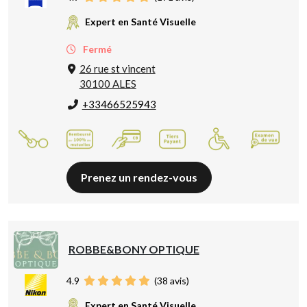
Expert en Santé Visuelle
Fermé
26 rue st vincent
30100 ALES
+33466525943
Prenez un rendez-vous
ROBBE&BONY OPTIQUE
4.9
(
38
avis)
Expert en Santé Visuelle