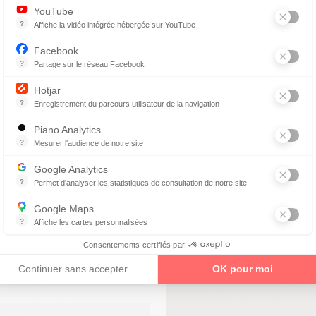
YouTube
uelle
?
Affiche la vidéo intégrée hébergée sur YouTube
Annonces avant, entre ou après une vidéo YouTube
Facebook
?
Partage sur le réseau Facebook
Parce que vous ne venez pas tous les jours sur notre site, ce petit 
Hotjar
?
Enregistrement du parcours utilisateur de la navigation
Hotjar est un outil qui permet d'analyser le comportement des visiteurs
Piano Analytics
?
Mesurer l'audience de notre site
collecte des données relatives aux visites de l'utilisateur sur le sit
Examen de vue sur RDV
Google Analytics
Déplacement à domicile
?
Permet d'analyser les statistiques de consultation de notre site
Indispensable pour piloter notre site internet, il permet de mesurer d
Déplacement au travail ou
Google Maps
en EHPAD
?
Affiche les cartes personnalisées
Google Maps est un service mondial de cartographie en ligne (GPS)
Consentements certifiés par
enez un rendez-vous
Continuer sans accepter
OK pour moi