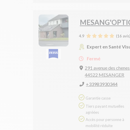
MESANG'OPTI
4.9
(
16
avis
Expert en Santé Vis
Fermé
291 avenue des chenes
44522 MESANGER
+33983930344
Garantie casse
Tiers payant mutuelles
agréées
Accès pour personne à
mobilité réduite