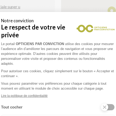
ciale super u
Notre conviction
Le respect de votre vie
privée
Garantie adaptation verres
Plateforme de Gestion du Consentement 
Le portail
OPTICIENS PAR CONVICTION
utilise des cookies pour mesurer
progressifs
l’audience afin d’améliorer les parcours de navigation et vous proposer une
Déplacement au travail ou
expérience optimale. D’autres cookies peuvent être utilisés pour
en EHPAD
personnaliser votre visite et proposer des contenus ou fonctionnalités
adaptés.
Pour autoriser ces cookies, cliquez simplement sur le bouton « Accepter et
continuer ».
enez un rendez-vous
Vous pouvez paramétrer vos préférences pour chaque catégorie à tout
moment en utilisant le module de choix accessible sur chaque page.
Lire la politique de confidentialité
Tout cocher
R
Axeptio consent