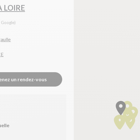
A LOIRE
s Google)
gaulle
CE
enez un rendez-vous
uelle