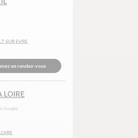
IL
T SUR EVRE
enez un rendez-vous
A LOIRE
is Google)
LOIRE