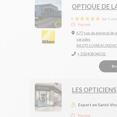
OPTIQUE DE L
5
(sur 5 avi
Fermé
677 rue du general de 
varades
44370 LOIREAUXEN
+33240834032
Pr
LES OPTICIENS
Expert en Santé Vis
Fermé