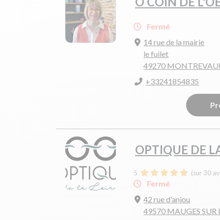
O COIN DE L'OE
Fermé
14 rue de la mairie
le fuilet
49270 MONTREVAUL
+33241854835
Pr
OPTIQUE DE L
5
(sur 30 av
Fermé
42 rue d'anjou
49570 MAUGES SUR 