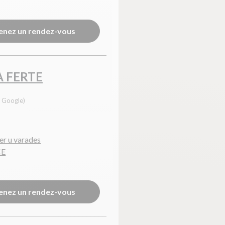
enez un rendez-vous
A FERTE
s Google)
er u varades
CE
enez un rendez-vous