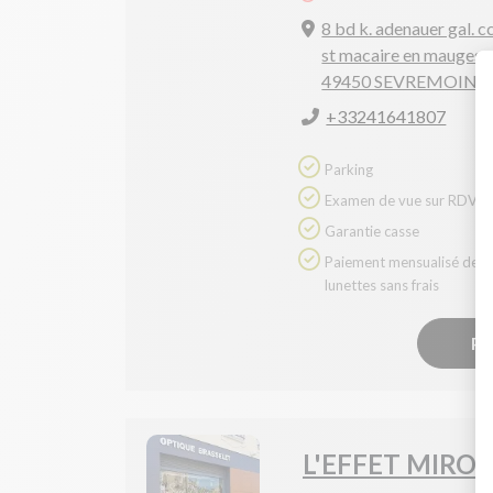
8 bd k. adenauer gal. c
st macaire en mauges
49450 SEVREMOINE
+33241641807
Parking
Examen de vue sur RDV
Garantie casse
Paiement mensualisé des
lunettes sans frais
Pr
L'EFFET MIROI