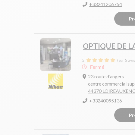
+33241206754
Pr
OPTIQUE DE L
5
(sur 5 avi
Fermé
23 route d'angers
centre commercial sup
44370 LOIREAUXEN
+33240095136
Pr