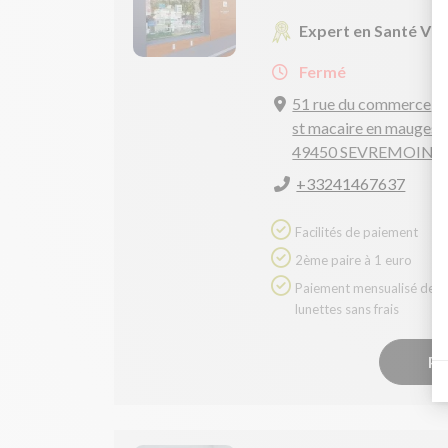
Expert en Santé Vis
Fermé
51 rue du commerce
st macaire en mauges
49450 SEVREMOINE
+33241467637
Facilités de paiement
2ème paire à 1 euro
Paiement mensualisé des
lunettes sans frais
Pr