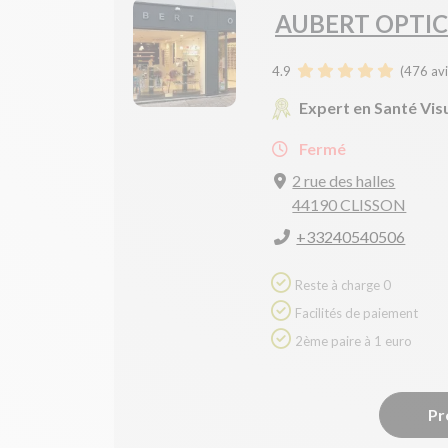
AUBERT OPTIC
4.9
(
476
avi
Expert en Santé Vis
Fermé
2 rue des halles
44190 CLISSON
+33240540506
Reste à charge 0
Facilités de paiement
2ème paire à 1 euro
Pr