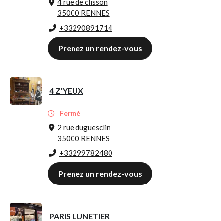
4 rue de clisson
35000 RENNES
+33290891714
Prenez un rendez-vous
4 Z'YEUX
Fermé
2 rue duguesclin
35000 RENNES
+33299782480
Prenez un rendez-vous
PARIS LUNETIER