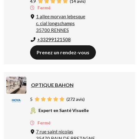
4.9
(
14
avis)
Fermé
1 allee morvan lebesque
c. cial longschamps
35700 RENNES
+33299121508
Prenez un rendez-vous
OPTIQUE BAHON
5
(
272
avis)
Expert en Santé Visuelle
Fermé
7 rue saint nicolas
35470 BAIN DE BRETAGNE