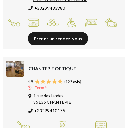
+33299433980
Prenez un rendez-vous
CHANTEPIE OPTIQUE
4.9
(
122
avis)
Fermé
1 rue des landes
35135 CHANTEPIE
+33299410175