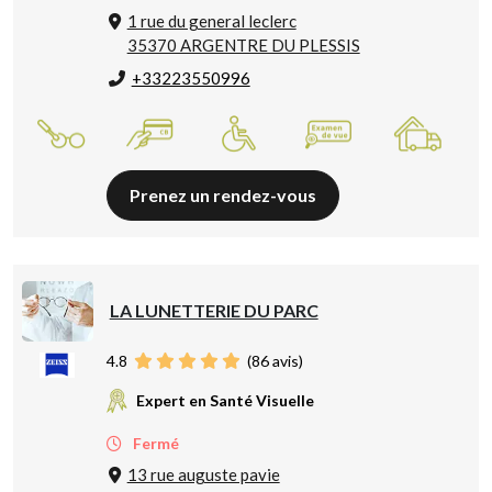
1 rue du general leclerc
35370 ARGENTRE DU PLESSIS
+33223550996
Prenez un rendez-vous
LA LUNETTERIE DU PARC
4.8
(
86
avis)
Expert en Santé Visuelle
Fermé
13 rue auguste pavie