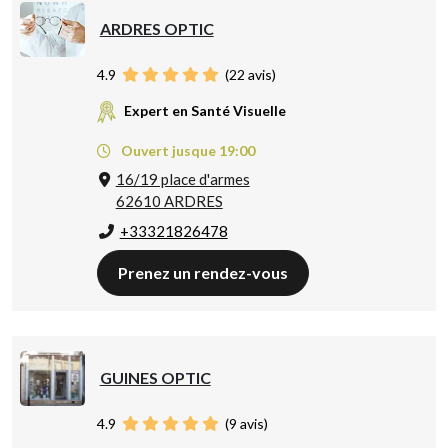
ARDRES OPTIC
4.9
(
22
avis)
Expert en Santé Visuelle
Ouvert jusque 19:00
16/19 place d'armes
62610 ARDRES
+33321826478
Prenez un rendez-vous
GUINES OPTIC
4.9
(
9
avis)