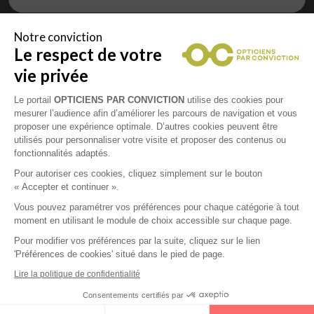
Notre conviction
Le respect de votre
Vous êtes un professionnel de la vue et
vous souhaitez nous rejoindre ?
vie privée
Contactez Alliance Optic, la centrale d’achats et
d’accompagnement des opticiens indépendants
Le portail
OPTICIENS PAR CONVICTION
utilise des cookies pour
mesurer l’audience afin d’améliorer les parcours de navigation et vous
proposer une expérience optimale. D’autres cookies peuvent être
utilisés pour personnaliser votre visite et proposer des contenus ou
fonctionnalités adaptés.
Mentions légales
Pour autoriser ces cookies, cliquez simplement sur le bouton
« Accepter et continuer ».
CGU
Vous pouvez paramétrer vos préférences pour chaque catégorie à tout
moment en utilisant le module de choix accessible sur chaque page.
Politique de confidentialité
Pour modifier vos préférences par la suite, cliquez sur le lien
'Préférences de cookies' situé dans le pied de page.
Contacts
Lire la politique de confidentialité
Consentements certifiés par
2026 © Opticiens Par Conviction. Tous droits