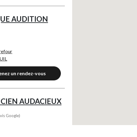
UE AUDITION
refour
UIL
enez un rendez-vous
ICIEN AUDACIEUX
vis Google)