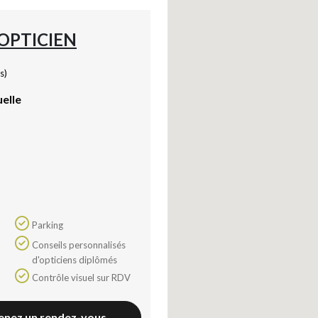
'OPTICIEN
s)
uelle
Parking
Conseils personnalisés
d'opticiens diplômés
Contrôle visuel sur RDV
enez un rendez-vous