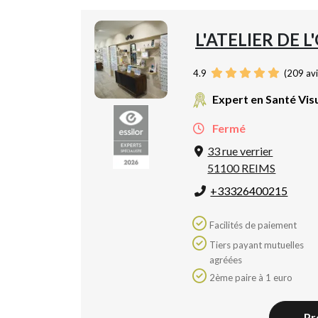
L'ATELIER DE L
4.9
(
209
avi
Expert en Santé Vis
Fermé
33 rue verrier
51100 REIMS
+33326400215
Facilités de paiement
Tiers payant mutuelles
agréées
2ème paire à 1 euro
Pr