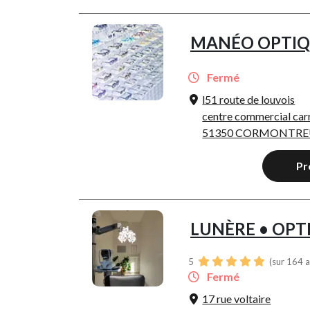
MANÉO OPTIQ
Fermé
l51 route de louvois
centre commercial car
51350 CORMONTRE
Pr
LUNÈRE • OPT
5
(sur 164 a
Fermé
17 rue voltaire