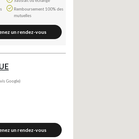
Satisfait ou échangé
Remboursement 100% des
mutuelles
enez un rendez-vous
UE
vis Google)
enez un rendez-vous