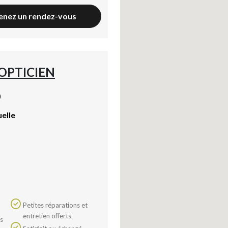
enez un rendez-vous
'OPTICIEN
)
uelle
Petites réparations et
entretien offerts
Axeptio consent