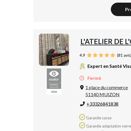
Pr
L'ATELIER DE L
4.9
(
81
avis
Expert en Santé Vis
Fermé
1 place du commerce
51140 MUIZON
+33326841838
Garantie casse
Garantie adaptation verres