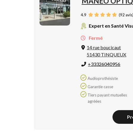
MANÉO OPTIQ
4.9
(
92
avis
Expert en Santé Vis
Fermé
14 rue boucicaut
51430 TINQUEUX
+33326040956
Audioprothésiste
Garantie casse
Tiers payant mutuelles
agréées
Pr