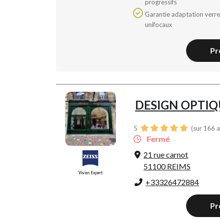
progressifs
Garantie adaptation verres
unifocaux
Pr
DESIGN OPTIQ
5
(sur 166 a
Fermé
21 rue carnot
51100 REIMS
+33326472884
Pr