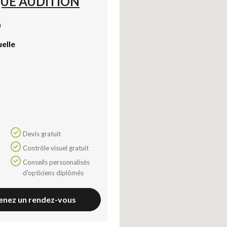
UE AUDITION
)
uelle
Devis gratuit
Contrôle visuel gratuit
Conseils personnalisés
d'opticiens diplômés
enez un rendez-vous