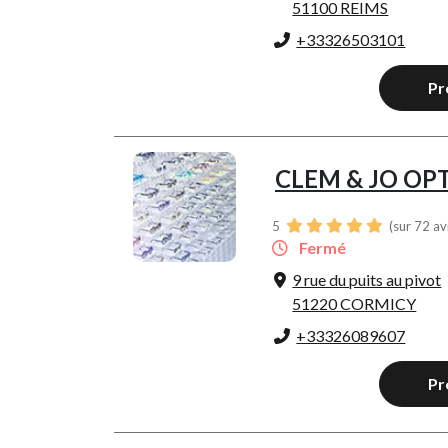
51100 REIMS
+33326503101
Pr
CLEM & JO OP
5
(sur 72 av
Fermé
9 rue du puits au pivot
51220 CORMICY
+33326089607
Pr