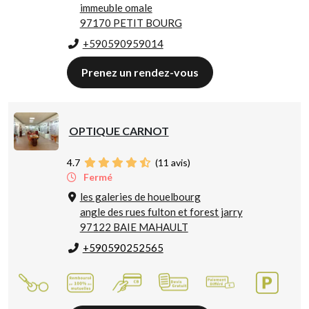
immeuble omale
97170 PETIT BOURG
+590590959014
Prenez un rendez-vous
OPTIQUE CARNOT
4.7
(
11
avis)
Fermé
les galeries de houelbourg
angle des rues fulton et forest jarry
97122 BAIE MAHAULT
+590590252565