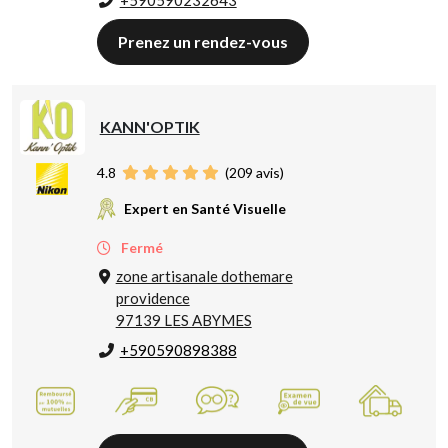
Prenez un rendez-vous
KANN'OPTIK
4.8
(
209
avis)
Expert en Santé Visuelle
Fermé
zone artisanale dothemare
providence
97139 LES ABYMES
+590590898388