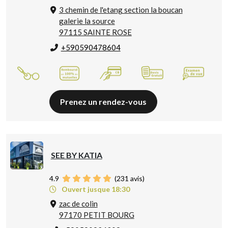
3 chemin de l'etang section la boucan
galerie la source
97115 SAINTE ROSE
+590590478604
Prenez un rendez-vous
SEE BY KATIA
4.9
(
231
avis)
Ouvert jusque 18:30
zac de colin
97170 PETIT BOURG