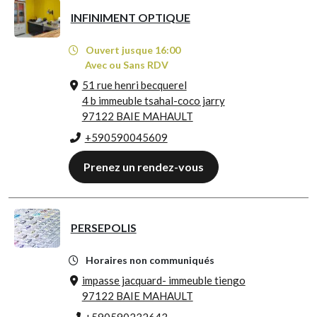
INFINIMENT OPTIQUE
Ouvert jusque 16:00
Avec ou Sans RDV
51 rue henri becquerel
4 b immeuble tsahal-coco jarry
97122 BAIE MAHAULT
+590590045609
Prenez un rendez-vous
PERSEPOLIS
Horaires non communiqués
impasse jacquard- immeuble tiengo
97122 BAIE MAHAULT
+590590232643