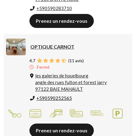
+590590283710
Prenez un rendez-vous
OPTIQUE CARNOT
4.7
(
11
avis)
Fermé
les galeries de houelbourg
angle des rues fulton et forest jarry
97122 BAIE MAHAULT
+590590252565
Prenez un rendez-vous