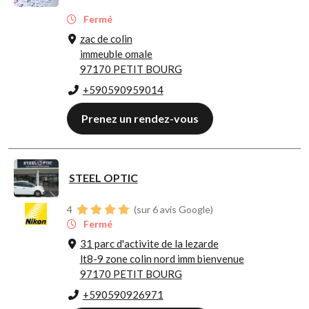
Fermé
zac de colin
immeuble omale
97170 PETIT BOURG
+590590959014
Prenez un rendez-vous
STEEL OPTIC
4
(sur 6 avis Google)
Fermé
31 parc d'activite de la lezarde
lt8-9 zone colin nord imm bienvenue
97170 PETIT BOURG
+590590926971