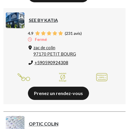
SEE BY KATIA
4.9
(
231
avis)
Fermé
zac de colin
97170 PETIT BOURG
+590590924308
Prenez un rendez-vous
OPTIC COLIN