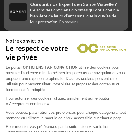
Qui sont nos Experts en Santé Visuelle ?
Ce sont des opticiens diplômés qui ont à cœur le
bien-être de leurs clients ainsi que la qualité de
leur prestation.
En savoir +
Notre conviction
Le respect de votre
Vous êtes un professionnel de la vue et
vous souhaitez nous rejoindre ?
vie privée
Contactez Alliance Optic, la centrale d’achats et
d’accompagnement des opticiens indépendants
Le portail
OPTICIENS PAR CONVICTION
utilise des cookies pour
mesurer l’audience afin d’améliorer les parcours de navigation et vous
proposer une expérience optimale. D’autres cookies peuvent être
utilisés pour personnaliser votre visite et proposer des contenus ou
fonctionnalités adaptés.
Mentions légales
Pour autoriser ces cookies, cliquez simplement sur le bouton
« Accepter et continuer ».
CGU
Vous pouvez paramétrer vos préférences pour chaque catégorie à tout
moment en utilisant le module de choix accessible sur chaque page.
Politique de confidentialité
Pour modifier vos préférences par la suite, cliquez sur le lien