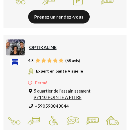
Prenez un rendez-vous
OPTIKALINE
4.8
(
68
avis)
Expert en Santé Visuelle
Fermé
5 quartier de l'assainissement
97110 POINTE A PITRE
+590590843044