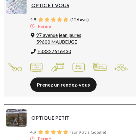
OPTIC ET VOUS
4.9
(
126
avis)
Fermé
97 avenue jean jaures
59600 MAUBEUGE
+33327616430
Prenez un rendez-vous
OPTIQUE PETIT
4.9
(sur 9 avis Google)
Fermé