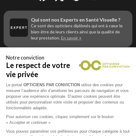
Qui sont nos Experts en Santé Visuelle ?
Ce sont des opticiens diplômés qui ont à cœur le
bien-être de leurs clients ainsi que la qualité de
leur prestation.
En savoir +
Notre conviction
Le respect de votre
Vous êtes un professionnel de la vue et
vous souhaitez nous rejoindre ?
vie privée
Contactez Alliance Optic, la centrale d’achats et
d’accompagnement des opticiens indépendants
Le portail
OPTICIENS PAR CONVICTION
utilise des cookies pour
mesurer l’audience afin d’améliorer les parcours de navigation et vous
proposer une expérience optimale. D’autres cookies peuvent être
utilisés pour personnaliser votre visite et proposer des contenus ou
fonctionnalités adaptés.
Mentions légales
Pour autoriser ces cookies, cliquez simplement sur le bouton
« Accepter et continuer ».
CGU
Vous pouvez paramétrer vos préférences pour chaque catégorie à tout