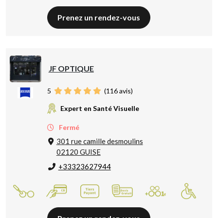
Prenez un rendez-vous
JF OPTIQUE
5
(
116
avis)
Expert en Santé Visuelle
Fermé
301 rue camille desmoulins
02120 GUISE
+33323627944