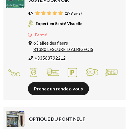
4.9
(
299
avis)
Expert en Santé Visuelle
Fermé
63 allee des fleurs
81380 LESCURE D ALBIGEOIS
+33563792212
Prenez un rendez-vous
OPTIQUE DU PONT NEUF