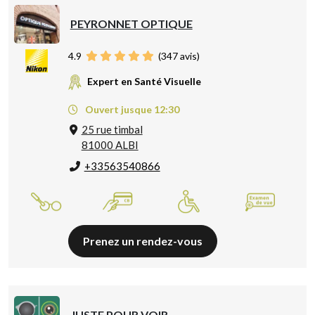
PEYRONNET OPTIQUE
4.9
(
347
avis)
Expert en Santé Visuelle
Ouvert jusque 12:30
25 rue timbal
81000 ALBI
+33563540866
Prenez un rendez-vous
JUSTE POUR VOIR