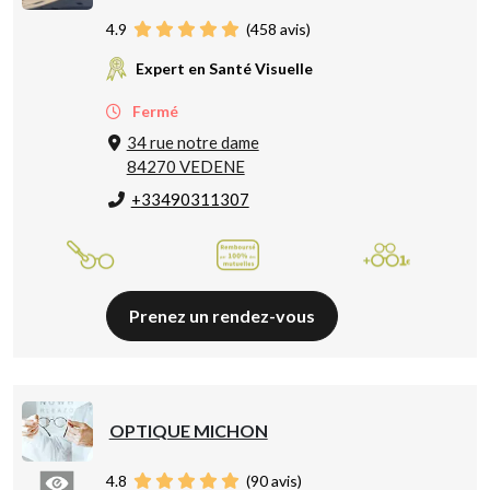
4.9
(
458
avis)
Expert en Santé Visuelle
Fermé
34 rue notre dame
84270 VEDENE
+33490311307
Prenez un rendez-vous
OPTIQUE MICHON
4.8
(
90
avis)