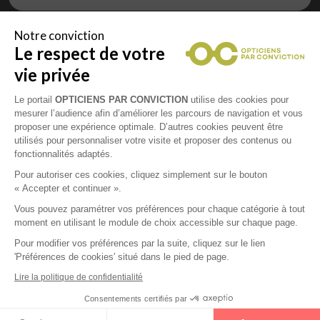
Notre conviction
Le respect de votre
Vous êtes un professionnel de la vue et
vous souhaitez nous rejoindre ?
vie privée
Contactez Alliance Optic, la centrale d’achats et
d’accompagnement des opticiens indépendants
Le portail
OPTICIENS PAR CONVICTION
utilise des cookies pour
mesurer l’audience afin d’améliorer les parcours de navigation et vous
proposer une expérience optimale. D’autres cookies peuvent être
utilisés pour personnaliser votre visite et proposer des contenus ou
fonctionnalités adaptés.
Mentions légales
Pour autoriser ces cookies, cliquez simplement sur le bouton
« Accepter et continuer ».
CGU
Vous pouvez paramétrer vos préférences pour chaque catégorie à tout
moment en utilisant le module de choix accessible sur chaque page.
Politique de confidentialité
Pour modifier vos préférences par la suite, cliquez sur le lien
'Préférences de cookies' situé dans le pied de page.
Contacts
Lire la politique de confidentialité
Consentements certifiés par
2026 © Opticiens Par Conviction. Tous droits