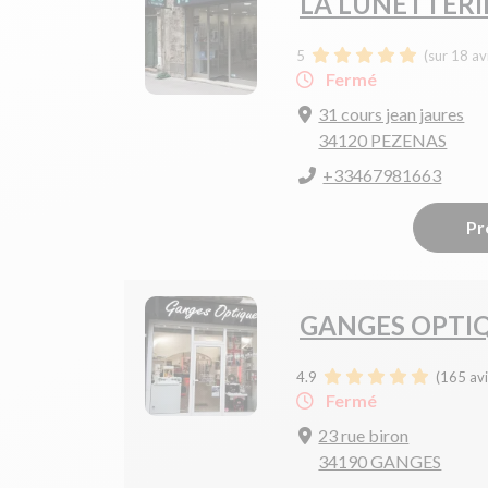
LA LUNETTERI
5
(sur 18 av
Fermé
31 cours jean jaures
34120 PEZENAS
+33467981663
Pr
GANGES OPTI
4.9
(
165
avi
Fermé
23 rue biron
34190 GANGES