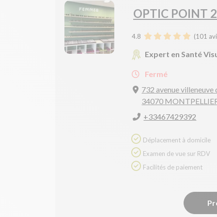
OPTIC POINT 
4.8
(
101
avi
Expert en Santé Vis
Fermé
732 avenue villeneuve
34070 MONTPELLIE
+33467429392
Déplacement à domicile
Examen de vue sur RDV
Facilités de paiement
Pr