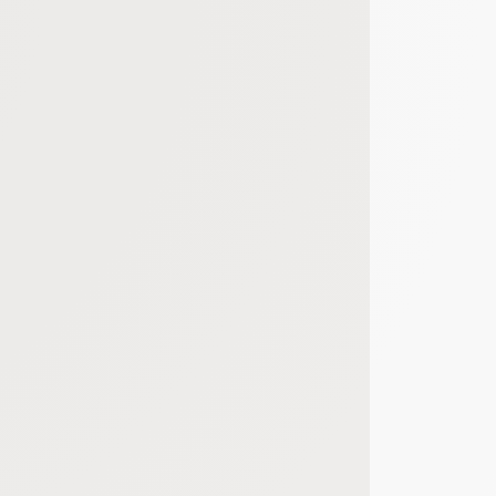
bout de code que nous fourni Facebook nous permet de poursuivre nos échanges
 d'un site web en enregistrant les actions qu'ils effectuent, afin de détecter le
e web, telles que le nombre de visites, le temps moyen passé sur le site web et 
es indicateurs comme l’affluence, les produits les plus consultés, ou encore la