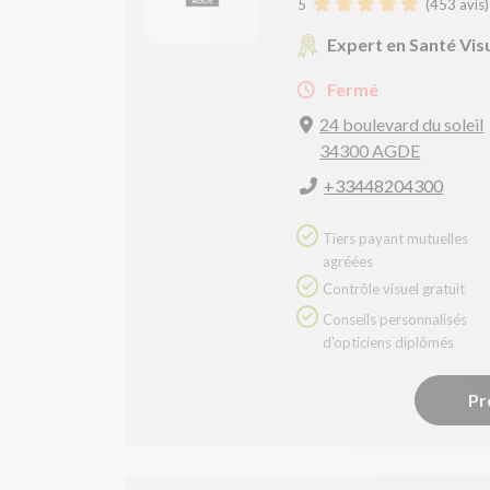
5
(
453
avis)
Expert en Santé Vis
Fermé
24 boulevard du soleil
34300 AGDE
+33448204300
Tiers payant mutuelles
agréées
Contrôle visuel gratuit
Conseils personnalisés
d'opticiens diplômés
Pr