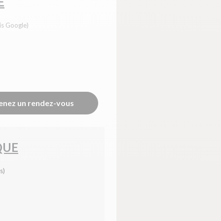
E
is Google)
enez un rendez-vous
QUE
s)