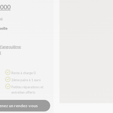
2000
s)
uelle
 d'angoulême
R
Reste à charge 0
2ème paire à 1 euro
Petites réparations et
entretien offerts
enez un rendez-vous