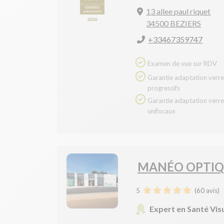
13 allee paul riquet
34500 BEZIERS
+33467359747
Examen de vue sur RDV
Garantie adaptation verres
progressifs
Garantie adaptation verres
unifocaux
MANÉO OPTIQ
5
(
60
avis)
Expert en Santé Vis