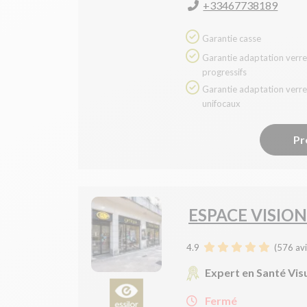
+33467738189
Garantie casse
Garantie adaptation verres
progressifs
Garantie adaptation verres
unifocaux
Pr
ESPACE VISION
4.9
(
576
avi
Expert en Santé Vis
Fermé