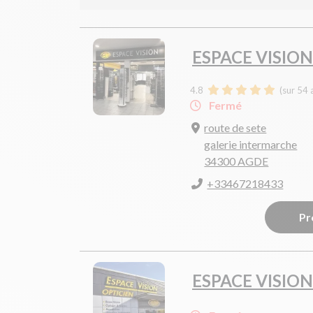
ESPACE VISION
4.8
(sur 54 
Fermé
route de sete
galerie intermarche
34300 AGDE
+33467218433
Pr
ESPACE VISION