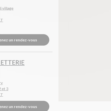
i village
LT
enez un rendez-vous
NETTERIE
ry
 et 3
LT
enez un rendez-vous