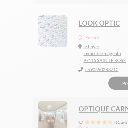
LOOK OPTIC
Fermé
le boyer
immeuble magenta
97115 SAINTE ROSE
+590590283710
Pr
OPTIQUE CAR
4.7
(
11
avis