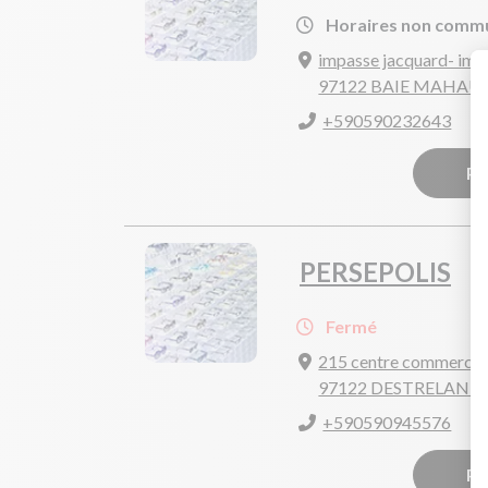
Horaires non comm
impasse jacquard- imm
97122 BAIE MAHAU
+590590232643
Pr
PERSEPOLIS
Fermé
215 centre commercial
97122 DESTRELAND
+590590945576
Pr