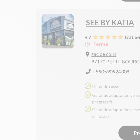
SEE BY KATIA
4.9
(
231
avi
Fermé
zac de colin
97170 PETIT BOURG
+590590924308
Garantie casse
Garantie adaptation verres
progressifs
Garantie adaptation verres
unifocaux
Pr