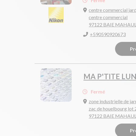
Fermé
centre commercial jard
centre commercial
97122 BAIE MAHAU
+590590920673
Pr
MA P'TITE LU
Fermé
zone industrielle de jar
zac de houelbourg lot 2
97122 BAIE MAHAU
Pr