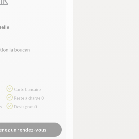
IK
)
uelle
ction la boucan
Carte bancaire
Reste à charge 0
Devis gratuit
enez un rendez-vous