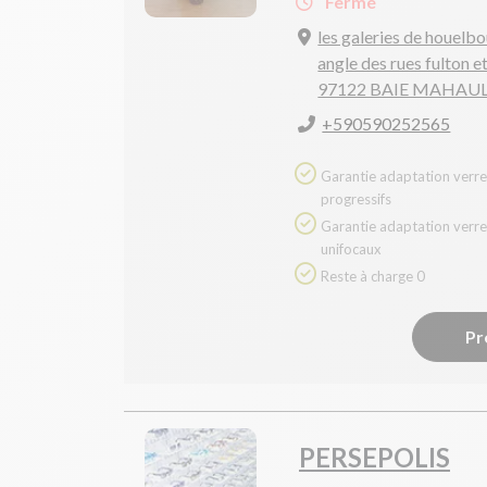
Fermé
les galeries de houelb
angle des rues fulton et
97122 BAIE MAHAU
+590590252565
Garantie adaptation verres
progressifs
Garantie adaptation verres
unifocaux
Reste à charge 0
Pr
PERSEPOLIS