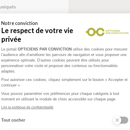
uniqués
euble tiengo
Notre conviction
LT
Le respect de votre vie
privée
Plateforme de Gestion du Consentement 
enez un rendez-vous
Le portail
OPTICIENS PAR CONVICTION
utilise des cookies pour mesurer
l’audience afin d’améliorer les parcours de navigation et vous proposer une
expérience optimale. D’autres cookies peuvent être utilisés pour
personnaliser votre visite et proposer des contenus ou fonctionnalités
adaptés.
Pour autoriser ces cookies, cliquez simplement sur le bouton « Accepter et
continuer ».
Vous pouvez paramétrer vos préférences pour chaque catégorie à tout
 destreland
moment en utilisant le module de choix accessible sur chaque page.
Lire la politique de confidentialité
Tout cocher
enez un rendez-vous
Axeptio consent