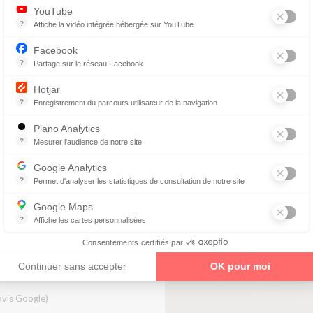
YouTube
?
Affiche la vidéo intégrée hébergée sur YouTube
Annonces avant, entre ou après une vidéo YouTube
Facebook
PTIQUE
?
Partage sur le réseau Facebook
Parce que vous ne venez pas tous les jours sur notre site, ce petit 
Hotjar
?
Enregistrement du parcours utilisateur de la navigation
Hotjar est un outil qui permet d'analyser le comportement des visiteurs
co jarry
Piano Analytics
?
Mesurer l'audience de notre site
LT
collecte des données relatives aux visites de l'utilisateur sur le sit
Google Analytics
?
Permet d'analyser les statistiques de consultation de notre site
Indispensable pour piloter notre site internet, il permet de mesurer d
enez un rendez-vous
Google Maps
?
Affiche les cartes personnalisées
Google Maps est un service mondial de cartographie en ligne (GPS)
Consentements certifiés par
E
Continuer sans accepter
OK pour moi
avis Google)