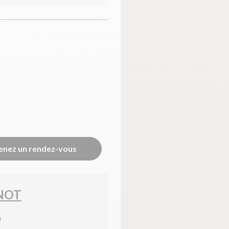
enez un rendez-vous
NOT
)