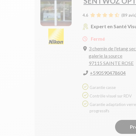
SENTWOZ OPT
4.6
(
89
avis
Expert en Santé Vis
Fermé
3 chemin de l'etang se
galerie la source
97115 SAINTE ROSE
+590590478604
Garantie casse
Contrôle visuel sur RDV
Garantie adaptation verres
progressifs
Pr