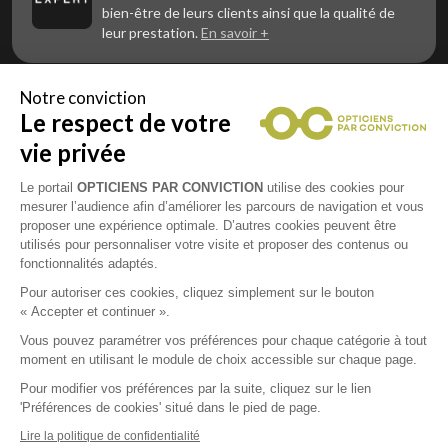
bien-être de leurs clients ainsi que la qualité de
leur prestation.
En savoir +
Notre conviction
Le respect de votre
Vous êtes un professionnel de la vue et
vous souhaitez nous rejoindre ?
vie privée
Contactez Alliance Optic, la centrale d’achats et
d’accompagnement des opticiens indépendants
Le portail
OPTICIENS PAR CONVICTION
utilise des cookies pour
mesurer l’audience afin d’améliorer les parcours de navigation et vous
proposer une expérience optimale. D’autres cookies peuvent être
utilisés pour personnaliser votre visite et proposer des contenus ou
fonctionnalités adaptés.
Mentions légales
Pour autoriser ces cookies, cliquez simplement sur le bouton
« Accepter et continuer ».
CGU
Vous pouvez paramétrer vos préférences pour chaque catégorie à tout
moment en utilisant le module de choix accessible sur chaque page.
Politique de confidentialité
Pour modifier vos préférences par la suite, cliquez sur le lien
'Préférences de cookies' situé dans le pied de page.
Contacts
Lire la politique de confidentialité