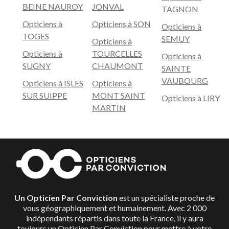
BEINE NAUROY
JONVAL
TAGNON
Opticiens à
Opticiens à SON
Opticiens à
TOGES
SEMUY
Opticiens à
Opticiens à
TOURCELLES
Opticiens à
SUGNY
CHAUMONT
SAINTE
VAUBOURG
Opticiens à ISLES
Opticiens à
SUR SUIPPE
MONT SAINT
Opticiens à LIRY
MARTIN
Un Opticien Par Conviction
est un spécialiste proche de
vous géographiquement et humainement. Avec 2 000
indépendants répartis dans toute la France, il y aura
toujours un Opticien Par Conviction pour mettre à votre