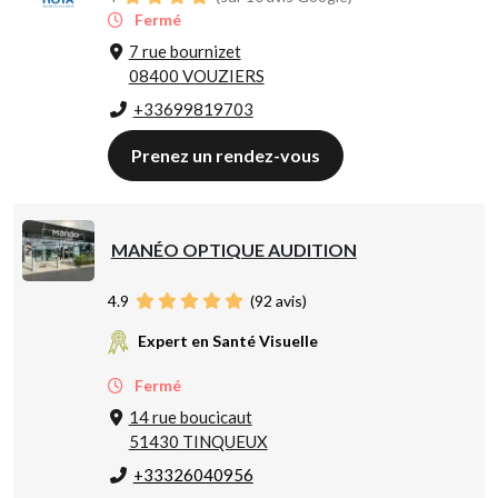
Fermé
7 rue bournizet
08400 VOUZIERS
+33699819703
Prenez un rendez-vous
MANÉO OPTIQUE AUDITION
4.9
(
92
avis)
Expert en Santé Visuelle
Fermé
14 rue boucicaut
51430 TINQUEUX
+33326040956