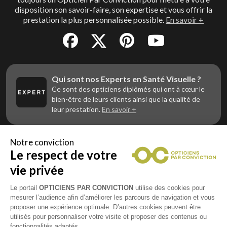
disposition son savoir-faire, son expertise et vous offrir la
prestation la plus personnalisée possible.
En savoir +
Qui sont nos Experts en Santé Visuelle ?
Ce sont des opticiens diplômés qui ont à cœur le
bien-être de leurs clients ainsi que la qualité de
leur prestation.
En savoir +
Notre conviction
Le respect de votre
Vous êtes un professionnel de la vue et
vous souhaitez nous rejoindre ?
vie privée
Contactez Alliance Optic, la centrale d’achats et
d’accompagnement des opticiens indépendants
Le portail
OPTICIENS PAR CONVICTION
utilise des cookies pour
mesurer l’audience afin d’améliorer les parcours de navigation et vous
proposer une expérience optimale. D’autres cookies peuvent être
utilisés pour personnaliser votre visite et proposer des contenus ou
fonctionnalités adaptés.