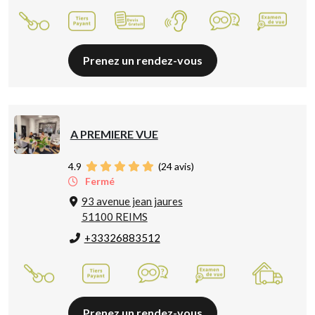
Prenez un rendez-vous
A PREMIERE VUE
4.9
(
24
avis)
Fermé
93 avenue jean jaures
51100 REIMS
+33326883512
Prenez un rendez-vous