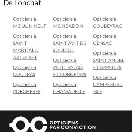
De Lonchat
Opticiens à
Opticiens à
Opticiens à
MOULIN NEUF
MONBADON
COUBEYRAC
Opticiens à
Opticiens à
Opticiens à
SAINT
SAINT AVIT DE
GENSAC
MARTIAL D
SOULEGE
Opticiens à
ARTENSET
Opticiens à
SAINT ANDRE
Opticiens à
PETIT PALAIS
ET APPELLES
COUTRAS
ET CORNEMPS
Opticiens à
Opticiens à
Opticiens à
CAMPS SUR L
PORCHERES
CHAMADELLE
ISLE