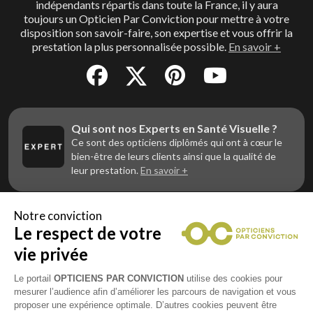
indépendants répartis dans toute la France, il y aura
toujours un Opticien Par Conviction pour mettre à votre
disposition son savoir-faire, son expertise et vous offrir la
prestation la plus personnalisée possible.
En savoir +
Qui sont nos Experts en Santé Visuelle ?
Ce sont des opticiens diplômés qui ont à cœur le
bien-être de leurs clients ainsi que la qualité de
leur prestation.
En savoir +
Notre conviction
Le respect de votre
Vous êtes un professionnel de la vue et
vous souhaitez nous rejoindre ?
vie privée
Contactez Alliance Optic, la centrale d’achats et
d’accompagnement des opticiens indépendants
Le portail
OPTICIENS PAR CONVICTION
utilise des cookies pour
mesurer l’audience afin d’améliorer les parcours de navigation et vous
proposer une expérience optimale. D’autres cookies peuvent être