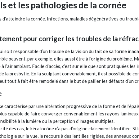
ls et les pathologies de la cornée
d’atteindre la cornée. Infections, maladies dégénératives ou trouble
ement pour corriger les troubles de la réfrac
ui soit responsable d’un trouble de la vision du fait de sa forme inadap
e peuvent, par exemple, elles aussi être à l’origine du problème. Mais
à l’air ambiant. Facile d’accès, c’est sur elle que sont pratiquées les
de la presbytie. En la sculptant convenablement, il est possible de co
t tout à fait être remodelé dans le but de pallier les défauts d’un c
e
 caractérise par une altération progressive de la forme et de l’épais
t plus capable de faire converger convenablement les rayons lumineux
bilité à la lumière ou la perception d’images multiples.
é des cas, le kératocône n’a pas d’origine clairement identifiée. Si l
ologie sur la vue, le recours à des lentilles rigides, des anneaux co