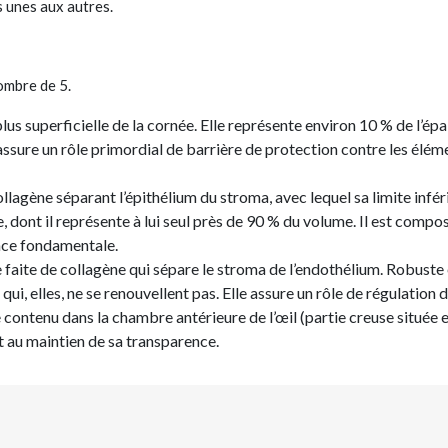
 unes aux autres.
ombre de 5.
plus superficielle de la cornée. Elle représente environ 10 % de l’épa
assure un rôle primordial de barrière de protection contre les élém
agène séparant l’épithélium du stroma, avec lequel sa limite infér
 dont il représente à lui seul près de 90 % du volume. Il est compos
ance fondamentale.
ite de collagène qui sépare le stroma de l’endothélium. Robuste et 
ui, elles, ne se renouvellent pas. Elle assure un rôle de régulation
ontenu dans la chambre antérieure de l’œil (partie creuse située ent
t au maintien de sa transparence.