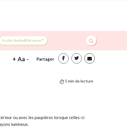
Essilor Varilux® XR series™
+
Aa
-
Partager
5 min de lecture
xtérieur ou avec les paupières lorsque celles-ci
rayons lumineux.