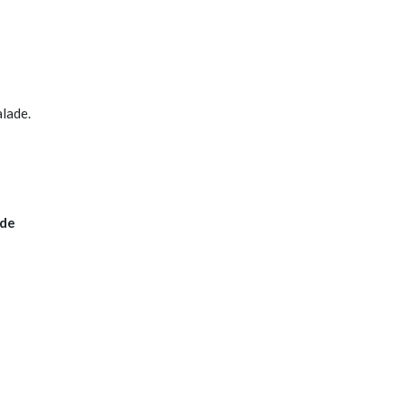
alade.
 de