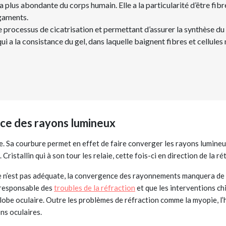
la plus abondante du corps humain. Elle a la particularité d’être fib
igaments.
e processus de cicatrisation et permettant d’assurer la synthèse du
i a la consistance du gel, dans laquelle baignent fibres et cellules
ce des rayons lumineux
re. Sa courbure permet en effet de faire converger les rayons lumineu
. Cristallin qui à son tour les relaie, cette fois-ci en direction de la r
le n’est pas adéquate, la convergence des rayonnements manquera de pr
 responsable des
troubles de la réfraction
et que les interventions chi
lobe oculaire. Outre les problèmes de réfraction comme la myopie, l
ns oculaires.
Axeptio consent