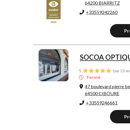
64200 BIARRITZ
+33559242260
Pr
SOCOA OPTIQ
5
(sur 13 av
Fermé
47 boulevard pierre be
64500 CIBOURE
+33559246661
Pr