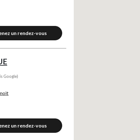
YouTube
?
Affiche la vidéo intégrée hébergée sur YouTube
Annonces avant, entre ou après une vidéo YouTube
Facebook
?
Partage sur le réseau Facebook
enez un rendez-vous
Parce que vous ne venez pas tous les jours sur notre site, ce petit 
Hotjar
?
Enregistrement du parcours utilisateur de la navigation
Hotjar est un outil qui permet d'analyser le comportement des visiteurs
Piano Analytics
UE
?
Mesurer l'audience de notre site
collecte des données relatives aux visites de l'utilisateur sur le sit
Google Analytics
is Google)
?
Permet d'analyser les statistiques de consultation de notre site
Indispensable pour piloter notre site internet, il permet de mesurer d
Google Maps
noit
?
Affiche les cartes personnalisées
Google Maps est un service mondial de cartographie en ligne (GPS)
Consentements certifiés par
Continuer sans accepter
OK pour moi
enez un rendez-vous