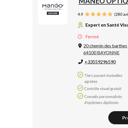
MANÉO OPTIQ
4.9
(
280
avi
Expert en Santé Vis
Fermé
20 chemin des barthes
64100 BAYONNE
+33559296590
Tiers payant mutuelles
agréées
Contrôle visuel gratuit
Conseils personnalisés
d'opticiens diplômés
Pr