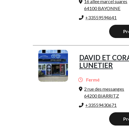
16 allee marcel suares
64100 BAYONNE
+33559594641
Pr
DAVID ET COR
LUNETIER
Fermé
2 rue des messanges
64200 BIARRITZ
+33559430671
Pr