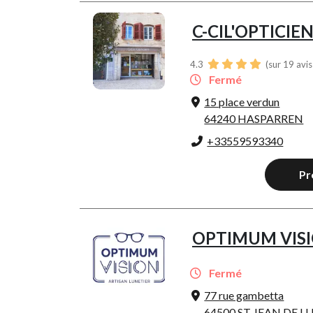
C-CIL'OPTICIE
4.3
(sur 19 avi
Fermé
15 place verdun
64240 HASPARREN
+33559593340
Pr
OPTIMUM VIS
Fermé
77 rue gambetta
64500 ST JEAN DE L