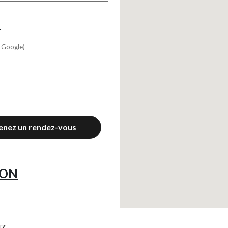
N
s Google)
enez un rendez-vous
ION
UZ