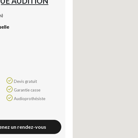
UE AUDITION
s)
uelle
Devis gratuit
Garantie casse
Audioprothésiste
enez un rendez-vous