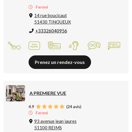
Fermé
14 rue boucicaut
51430 TINQUEUX
+33326040956
Prenez un rendez-vous
A PREMIERE VUE
4.9
(
24
avis)
Fermé
93 avenue jean jaures
51100 REIMS