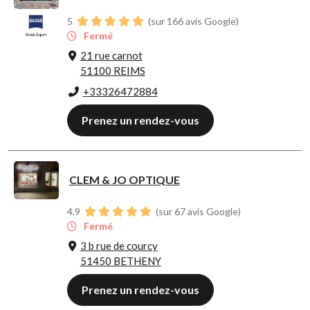
5
(sur 166 avis Google)
Fermé
21 rue carnot
51100 REIMS
+33326472884
Prenez un rendez-vous
CLEM & JO OPTIQUE
4.9
(sur 67 avis Google)
Fermé
3 b rue de courcy
51450 BETHENY
Prenez un rendez-vous