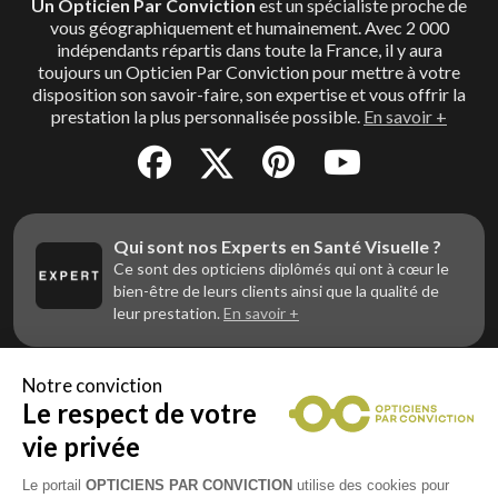
Un Opticien Par Conviction
est un spécialiste proche de
vous géographiquement et humainement. Avec 2 000
indépendants répartis dans toute la France, il y aura
toujours un Opticien Par Conviction pour mettre à votre
disposition son savoir-faire, son expertise et vous offrir la
prestation la plus personnalisée possible.
En savoir +
Qui sont nos Experts en Santé Visuelle ?
Ce sont des opticiens diplômés qui ont à cœur le
bien-être de leurs clients ainsi que la qualité de
leur prestation.
En savoir +
Notre conviction
Le respect de votre
Vous êtes un professionnel de la vue et
vous souhaitez nous rejoindre ?
vie privée
Contactez Alliance Optic, la centrale d’achats et
d’accompagnement des opticiens indépendants
Le portail
OPTICIENS PAR CONVICTION
utilise des cookies pour