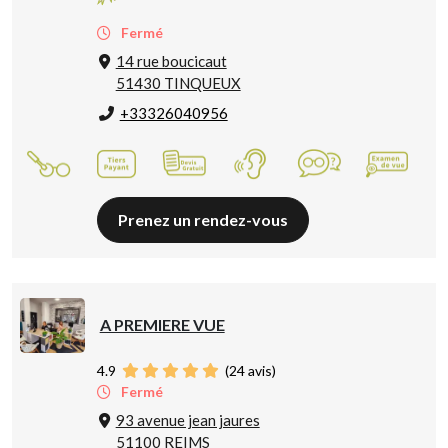
Fermé
14 rue boucicaut
51430 TINQUEUX
+33326040956
Prenez un rendez-vous
A PREMIERE VUE
4.9
(
24
avis)
Fermé
93 avenue jean jaures
51100 REIMS