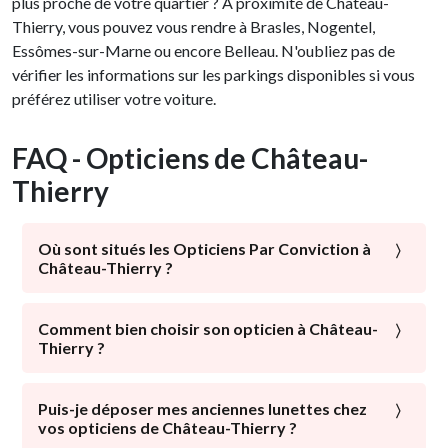
plus proche de votre quartier ? À proximité de Château-
Thierry, vous pouvez vous rendre à Brasles, Nogentel,
Essômes-sur-Marne ou encore Belleau. N'oubliez pas de
vérifier les informations sur les parkings disponibles si vous
préférez utiliser votre voiture.
FAQ - Opticiens de Château-
Thierry
Où sont situés les Opticiens Par Conviction à
Château-Thierry ?
À proximité de la gare, près de la Place de la
République, proche de la Basilique Notre-Dame de
Comment bien choisir son opticien à Château-
Thierry ?
l'Assomption, du MuséoParc de Château-Thierry, et du
Parc des Basses Forges : les Opticiens Par Conviction
La santé visuelle est l’élément majeur qui doit être mis
sont implantés dans tous les quartiers de Château-
en avant par un opticien. Un expert de la vision doit
Puis-je déposer mes anciennes lunettes chez
Thierry. Avec ou sans parking, avec un service
vos opticiens de Château-Thierry ?
mettre tout son savoir-faire à votre disposition afin