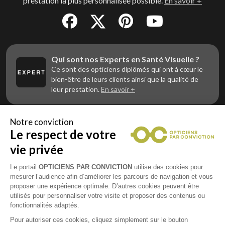
prestation la plus personnalisée possible.
En savoir +
Qui sont nos Experts en Santé Visuelle ?
Ce sont des opticiens diplômés qui ont à cœur le
bien-être de leurs clients ainsi que la qualité de
leur prestation.
En savoir +
Notre conviction
Le respect de votre
Vous êtes un professionnel de la vue et
vous souhaitez nous rejoindre ?
vie privée
Contactez Alliance Optic, la centrale d’achats et
d’accompagnement des opticiens indépendants
Le portail
OPTICIENS PAR CONVICTION
utilise des cookies pour
mesurer l’audience afin d’améliorer les parcours de navigation et vous
proposer une expérience optimale. D’autres cookies peuvent être
utilisés pour personnaliser votre visite et proposer des contenus ou
fonctionnalités adaptés.
Mentions légales
Pour autoriser ces cookies, cliquez simplement sur le bouton