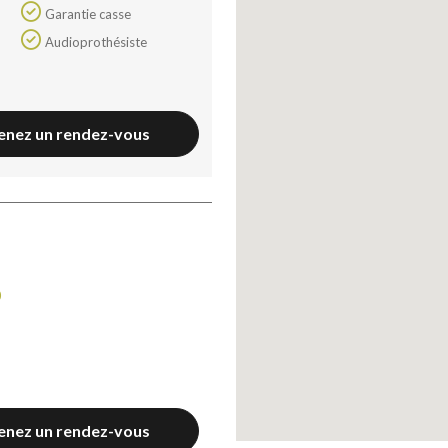
Garantie casse
Continuer sans accepter
OK pour moi
Audioprothésiste
enez un rendez-vous
0
enez un rendez-vous