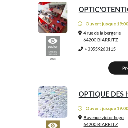
OPTIC'OTENTI
Ouvert jusque 19:0
4 rue de la bergerie
64200 BIARRITZ
+33559263115
Pr
OPTIQUE DES 
Ouvert jusque 19:0
9 avenue victor hugo
64200 BIARRITZ