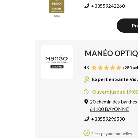
+33559242260
Pr
MANÉO OPTIQ
4.9
(
280
avi
Expert en Santé Vis
Ouvert jusque 19:0
20 chemin des barthes
64100 BAYONNE
+33559296590
Tiers payant mutuelles