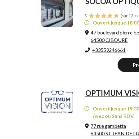
SOCOA OPTIQ
5
(sur 13 av
Ouvert jusque 18:0
47 boulevard pierre be
64500 CIBOURE
+33559246661
Pr
OPTIMUM VIS
Ouvert jusque 19:3
Avec ou Sans RDV
77 rue gambetta
64500 ST JEAN DE L