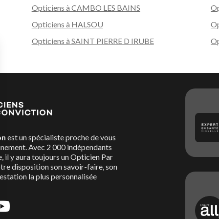
Opticiens à CAMBO LES BAINS
Op
Opticiens à HALSOU
Op
Opticiens à SAINT PIERRE D IRUBE
O
on
est un spécialiste proche de vous
nement. Avec 2 000 indépendants
, il y aura toujours un Opticien Par
re disposition son savoir-faire, son
restation la plus personnalisée