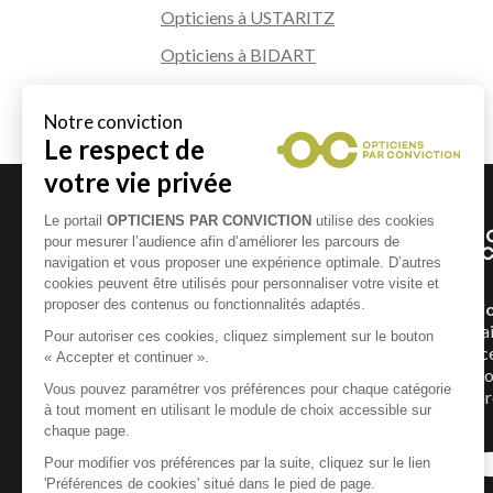
Opticiens à USTARITZ
Opticiens à BIDART
Opticiens à SAINT PEE SUR NIVELLE
Un Opticien Par Convicti
géographiquement et humai
répartis dans toute la France
Conviction pour mettre à vot
expertise et vous offrir la p
possible.
En savoir +