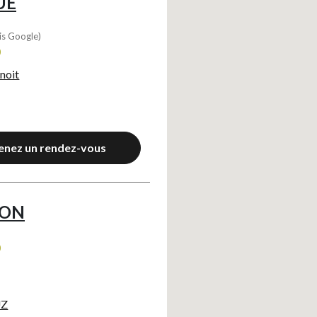
UE
is Google)
0
noit
enez un rendez-vous
ION
0
UZ