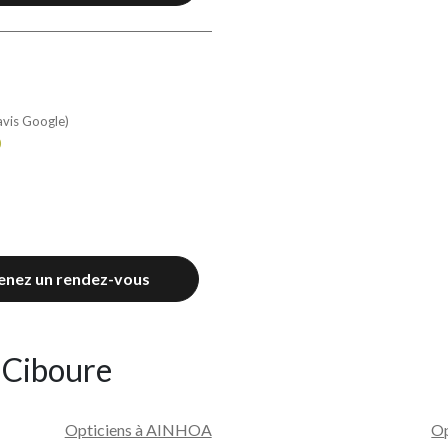
avis Google)
0
enez un rendez-vous
e Ciboure
Opticiens à AINHOA
O