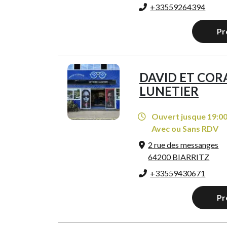
+33559264394
Pr
DAVID ET COR
LUNETIER
Ouvert jusque 19:0
Avec ou Sans RDV
2 rue des messanges
64200 BIARRITZ
+33559430671
Pr