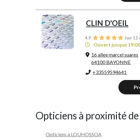
CLIN D'OEIL
4.9
(sur 12 
Ouvert jusque 19:0
16 allee marcel suares
64100 BAYONNE
+33559594641
Pr
Opticiens à proximité d
Opticiens à LOUHOSSOA