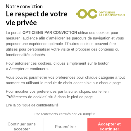
Notre conviction
Le respect de votre
Vous êtes un professionnel de la vue et
vous souhaitez nous rejoindre ?
vie privée
Contactez Alliance Optic, la centrale d’achats et
d’accompagnement des opticiens indépendants
Le portail
OPTICIENS PAR CONVICTION
utilise des cookies pour
mesurer l’audience afin d’améliorer les parcours de navigation et vous
proposer une expérience optimale. D’autres cookies peuvent être
utilisés pour personnaliser votre visite et proposer des contenus ou
fonctionnalités adaptés.
Mentions légales
Pour autoriser ces cookies, cliquez simplement sur le bouton
« Accepter et continuer ».
CGU
Vous pouvez paramétrer vos préférences pour chaque catégorie à tout
moment en utilisant le module de choix accessible sur chaque page.
Politique de confidentialité
Pour modifier vos préférences par la suite, cliquez sur le lien
'Préférences de cookies' situé dans le pied de page.
Contacts
Lire la politique de confidentialité
Consentements certifiés par
2026 © Opticiens Par Conviction. Tous droits
Continuer sans
Accepter et
réservés
Paramétrer
COURCHAMPS
CARTE
accepter
continuer