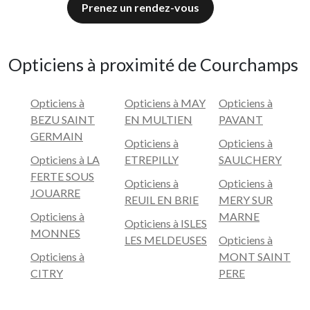
Prenez un rendez-vous
Opticiens à proximité de Courchamps
Opticiens à
Opticiens à MAY
Opticiens à
BEZU SAINT
EN MULTIEN
PAVANT
GERMAIN
Opticiens à
Opticiens à
Opticiens à LA
ETREPILLY
SAULCHERY
FERTE SOUS
Opticiens à
Opticiens à
JOUARRE
REUIL EN BRIE
MERY SUR
Opticiens à
MARNE
Opticiens à ISLES
MONNES
LES MELDEUSES
Opticiens à
Opticiens à
MONT SAINT
CITRY
PERE