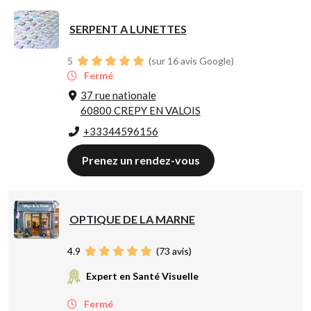
SERPENT A LUNETTES
5
(sur 16 avis Google)
Fermé
37 rue nationale
60800 CREPY EN VALOIS
+33344596156
Prenez un rendez-vous
OPTIQUE DE LA MARNE
4.9
(
73
avis)
Expert en Santé Visuelle
Fermé