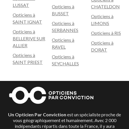
LUSSAT
Opticiens à
CHATELDON
BUSSET
Opticiens à
Opticiens à
SAINT IGNAT
Opticiens à
LIMONS
SERBANNES
Opticiens à
Opticiens à RIS
BELLERIVE SUR
Opticiens à
Opticiens à
ALLIER
RAVEL
DORAT
Opticiens à
Opticiens à
SAINT PRIEST
SEYCHALLES
Un Opticien Par Conviction
est un spécialiste proche de
vous géographiquement et humainement. Avec 2 000
indépendants répartis dans toute la France, il y aura