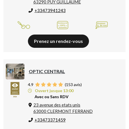
63290 PUY GUILLAUME
+33473941243
Prenez un rendez-vous
OPTIC CENTRAL
4.9
(
153
avis)
Ouvert jusque 13:00
Avec ou Sans RDV
23 avenue des etats unis
63000 CLERMONT FERRAND
+33473371459