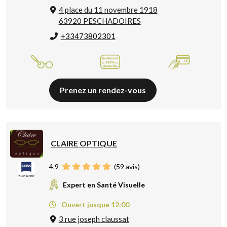
4 place du 11 novembre 1918
63920 PESCHADOIRES
+33473802301
Prenez un rendez-vous
CLAIRE OPTIQUE
4.9
(
59
avis)
Expert en Santé Visuelle
Ouvert jusque 12:00
3 rue joseph claussat