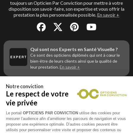
toujours un Opticien Par Conviction pour mettre à votre
disposition son savoir-faire, son expertise et vous offrir la
prestation la plus personnalisée possible.
En savoir +
Qui sont nos Experts en Santé Visuelle ?
Ce sont des opticiens diplômés qui ont à cœur le
bien-être de leurs clients ainsi que la qualité de
leur prestation.
En savoir +
Notre conviction
Le respect de votre
Vous êtes un professionnel de la vue et
vous souhaitez nous rejoindre ?
vie privée
Contactez Alliance Optic, la centrale d’achats et
d’accompagnement des opticiens indépendants
Le portail
OPTICIENS PAR CONVICTION
utilise des cookies pour
mesurer l’audience afin d’améliorer les parcours de navigation et vous
proposer une expérience optimale. D’autres cookies peuvent être
utilisés pour personnaliser votre visite et proposer des contenus ou