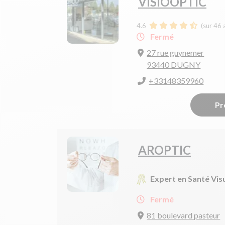
VISIOOPTIC
4.6
(sur 46 
Fermé
27 rue guynemer
93440 DUGNY
+33148359960
Pr
AROPTIC
Expert en Santé Vis
Fermé
81 boulevard pasteur