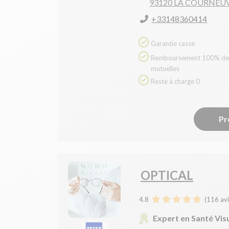
93120 LA COURNEU
+33148360414
Garantie casse
Remboursement 100% des
mutuelles
Reste à charge 0
Pr
OPTICAL
4.8
(
116
avi
Expert en Santé Vis