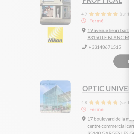
4.9
(sur 185
Fermé
19 avenue henri barbu
93150 LE BLANC ME
+33148671515
Pr
OPTIC UNIVER
4.8
(sur 139
Fermé
17 boulevard de la mu
centre commercial car
95140 GARGES LES 