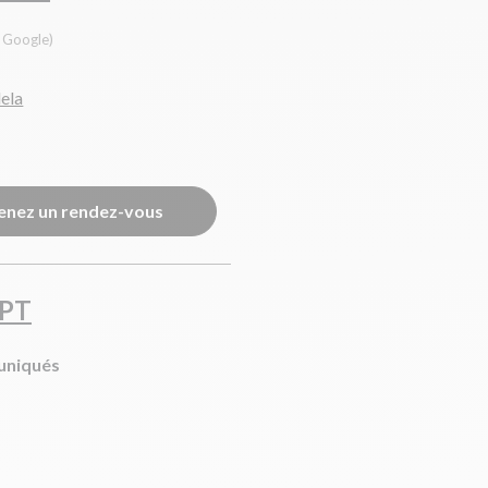
s Google)
ela
enez un rendez-vous
EPT
uniqués