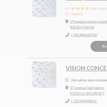
4.3
(sur 33 avi
Fermé
19 avenue nelson mand
93240 STAINS
+33148268150
Pr
VISION CONC
Horaires non comm
37 avenue jean jaures
93350 LE BOURGET
+33149930816