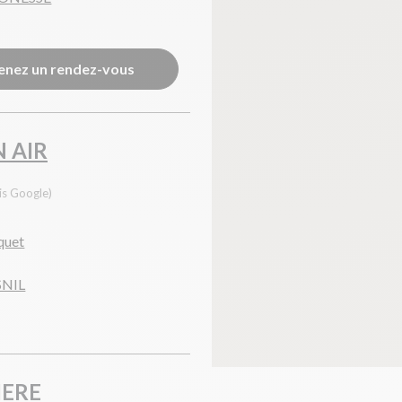
enez un rendez-vous
 AIR
is Google)
quet
SNIL
IERE