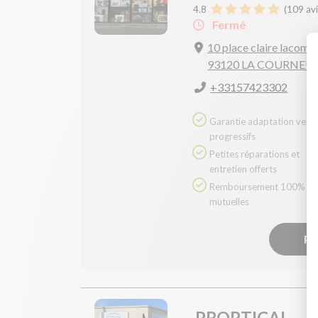
4.8
(
109
avi
Fermé
10 place claire lacomb
93120 LA COURNEU
+33157423302
Garantie adaptation verres
progressifs
Petites réparations et
entretien offerts
Remboursement 100% des
mutuelles
Pr
PROPTICAL