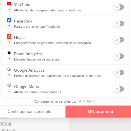
YouTube
?
Affiche la vidéo intégrée hébergée sur YouTube
 avis Google)
Annonces avant, entre ou après une vidéo YouTube
Facebook
?
Partage sur le réseau Facebook
sse
Parce que vous ne venez pas tous les jours sur notre site, ce petit 
SNIL
Hotjar
?
Enregistrement du parcours utilisateur de la navigation
Hotjar est un outil qui permet d'analyser le comportement des visiteurs
Piano Analytics
enez un rendez-vous
?
Mesurer l'audience de notre site
collecte des données relatives aux visites de l'utilisateur sur le sit
Google Analytics
?
Permet d'analyser les statistiques de consultation de notre site
Indispensable pour piloter notre site internet, il permet de mesurer d
S
Google Maps
?
Affiche les cartes personnalisées
Google Maps est un service mondial de cartographie en ligne (GPS)
 avis Google)
Consentements certifiés par
Continuer sans accepter
OK pour moi
ette
refour
GONESSE