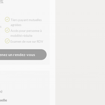
VE
Tiers payant mutuelles
agréées
Accès pour personne à
mobilité réduite
Examen de vue sur RDV
enez un rendez-vous
s)
uelle