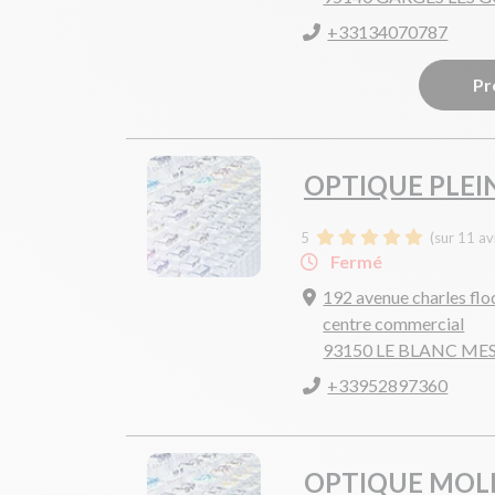
+33134070787
Pr
OPTIQUE PLEIN
5
(sur 11 av
Fermé
192 avenue charles flo
centre commercial
93150 LE BLANC ME
+33952897360
OPTIQUE MOL