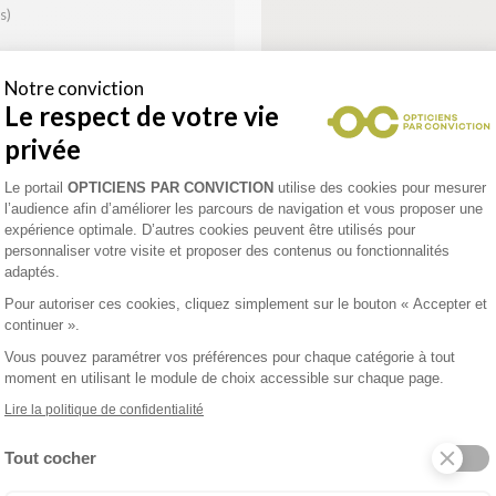
s)
e
Notre conviction
VE
Le respect de votre vie
privée
Plateforme de Gestion du Consentement 
Le portail
OPTICIENS PAR CONVICTION
utilise des cookies pour mesurer
Tiers payant mutuelles
l’audience afin d’améliorer les parcours de navigation et vous proposer une
agréées
expérience optimale. D’autres cookies peuvent être utilisés pour
Devis gratuit
personnaliser votre visite et proposer des contenus ou fonctionnalités
Accès pour personne à
adaptés.
mobilité réduite
Pour autoriser ces cookies, cliquez simplement sur le bouton « Accepter et
continuer ».
Vous pouvez paramétrer vos préférences pour chaque catégorie à tout
enez un rendez-vous
moment en utilisant le module de choix accessible sur chaque page.
Lire la politique de confidentialité
Tout cocher
Axeptio consent