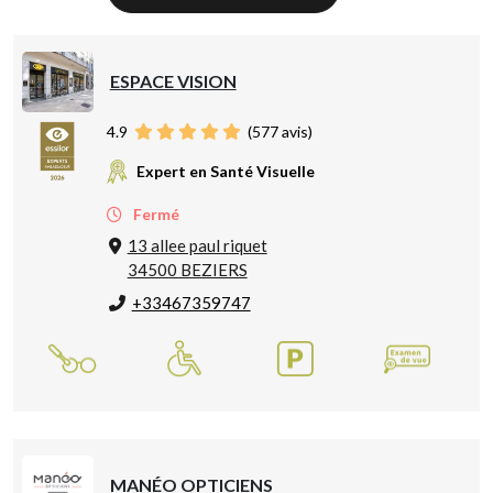
ESPACE VISION
4.9
(
577
avis)
Expert en Santé Visuelle
Fermé
13 allee paul riquet
34500 BEZIERS
+33467359747
MANÉO OPTICIENS