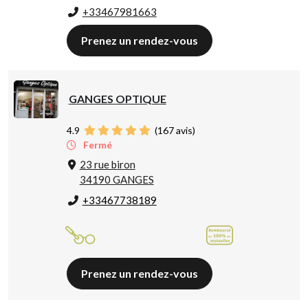
+33467981663
Prenez un rendez-vous
GANGES OPTIQUE
4.9
(
167
avis)
Fermé
23 rue biron
34190 GANGES
+33467738189
Prenez un rendez-vous