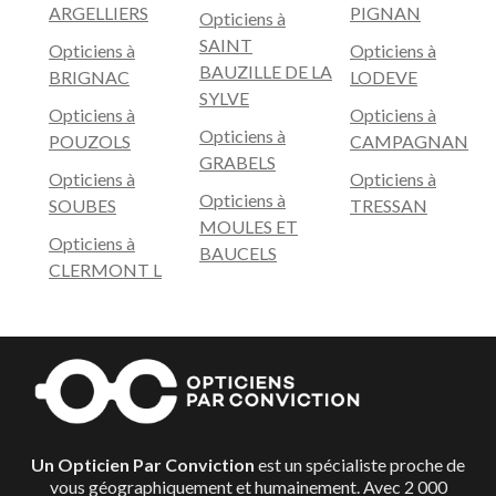
ARGELLIERS
PIGNAN
Opticiens à
SAINT
Opticiens à
Opticiens à
BAUZILLE DE LA
BRIGNAC
LODEVE
SYLVE
Opticiens à
Opticiens à
Opticiens à
POUZOLS
CAMPAGNAN
GRABELS
Opticiens à
Opticiens à
Opticiens à
SOUBES
TRESSAN
MOULES ET
Opticiens à
BAUCELS
CLERMONT L
Un Opticien Par Conviction
est un spécialiste proche de
vous géographiquement et humainement. Avec 2 000