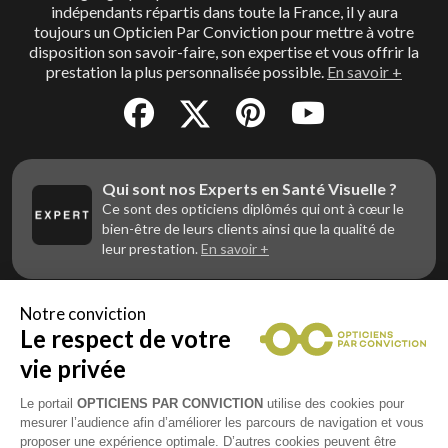
indépendants répartis dans toute la France, il y aura
toujours un Opticien Par Conviction pour mettre à votre
disposition son savoir-faire, son expertise et vous offrir la
prestation la plus personnalisée possible.
En savoir +
Qui sont nos Experts en Santé Visuelle ?
Ce sont des opticiens diplômés qui ont à cœur le
bien-être de leurs clients ainsi que la qualité de
leur prestation.
En savoir +
Notre conviction
Le respect de votre
Vous êtes un professionnel de la vue et
vous souhaitez nous rejoindre ?
vie privée
Contactez Alliance Optic, la centrale d’achats et
d’accompagnement des opticiens indépendants
Le portail
OPTICIENS PAR CONVICTION
utilise des cookies pour
mesurer l’audience afin d’améliorer les parcours de navigation et vous
proposer une expérience optimale. D’autres cookies peuvent être