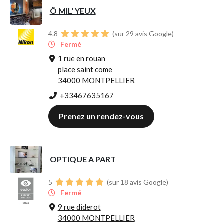
Ô MIL' YEUX
4.8
(sur 29 avis Google)
Fermé
1 rue en rouan
place saint come
34000 MONTPELLIER
+33467635167
Prenez un rendez-vous
OPTIQUE A PART
5
(sur 18 avis Google)
Fermé
9 rue diderot
34000 MONTPELLIER