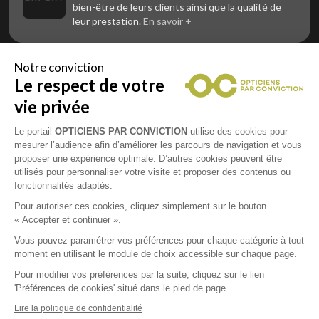
bien-être de leurs clients ainsi que la qualité de
leur prestation.
En savoir +
Notre conviction
Le respect de votre
Vous êtes un professionnel de la vue et
vous souhaitez nous rejoindre ?
vie privée
Contactez Alliance Optic, la centrale d’achats et
d’accompagnement des opticiens indépendants
Le portail
OPTICIENS PAR CONVICTION
utilise des cookies pour
mesurer l’audience afin d’améliorer les parcours de navigation et vous
proposer une expérience optimale. D’autres cookies peuvent être
utilisés pour personnaliser votre visite et proposer des contenus ou
fonctionnalités adaptés.
Mentions légales
Pour autoriser ces cookies, cliquez simplement sur le bouton
« Accepter et continuer ».
CGU
Vous pouvez paramétrer vos préférences pour chaque catégorie à tout
moment en utilisant le module de choix accessible sur chaque page.
Politique de confidentialité
Pour modifier vos préférences par la suite, cliquez sur le lien
'Préférences de cookies' situé dans le pied de page.
Contacts
Lire la politique de confidentialité