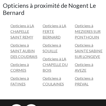
Opticiens à proximité de Nogent Le
Bernard
Opticiens à LA
Opticiens à LA
Opticiens à
CHAPELLE
FERTE
MEZIERES SUR
SAINT REMY
BERNARD
PONTHOUIN
Opticiens à
Opticiens à
Opticiens à
SAINT AUBIN
SOUILLE
SAINTE SABINE
DES COUDRAIS
SUR LONGEVE
Opticiens à LA
Opticiens à
CHAPELLE DU
Opticiens à
CORMES
BOIS
AVEZE
Opticiens à
Opticiens à
Opticiens à
FATINES
COULAINES
PREVAL