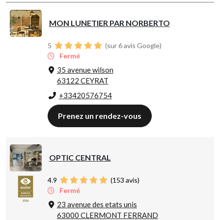
MON LUNETIER PAR NORBERTO
5
(sur 6 avis Google)
Fermé
35 avenue wilson
63122 CEYRAT
+33420576754
Prenez un rendez-vous
OPTIC CENTRAL
4.9
(
153
avis)
Fermé
23 avenue des etats unis
63000 CLERMONT FERRAND