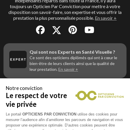
indépendants répartis dans toute la France, il y aura
toujours un Opticien Par Conviction pour mettre à votre
disposition son savoir-faire, son expertise et vous offrir la
prestation la plus personnalisée possible.
En savoir +
Qui sont nos Experts en Santé Visuelle ?
Ce sont des opticiens diplômés qui ont à cœur le
bien-être de leurs clients ainsi que la qualité de
leur prestation.
En savoir +
Notre conviction
Le respect de votre
Vous êtes un professionnel de la vue et
vous souhaitez nous rejoindre ?
vie privée
Contactez Alliance Optic, la centrale d’achats et
d’accompagnement des opticiens indépendants
Le portail
OPTICIENS PAR CONVICTION
utilise des cookies pour
mesurer l’audience afin d’améliorer les parcours de navigation et vous
proposer une expérience optimale. D’autres cookies peuvent être