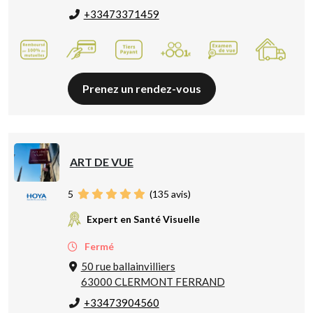
+33473371459
Prenez un rendez-vous
ART DE VUE
5
(
135
avis)
Expert en Santé Visuelle
Fermé
50 rue ballainvilliers
63000 CLERMONT FERRAND
+33473904560