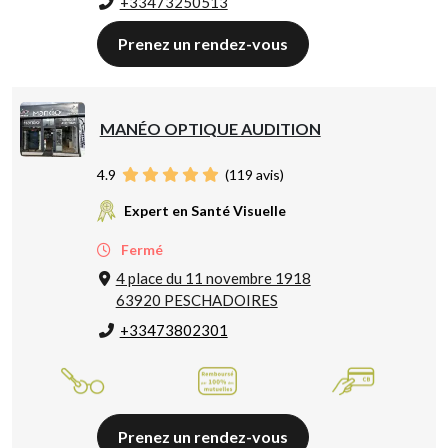
+33473250513
Prenez un rendez-vous
MANÉO OPTIQUE AUDITION
4.9
(
119
avis)
Expert en Santé Visuelle
Fermé
4 place du 11 novembre 1918
63920 PESCHADOIRES
+33473802301
Prenez un rendez-vous