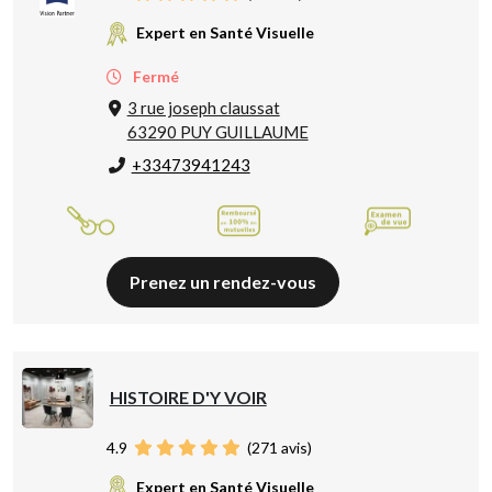
Expert en Santé Visuelle
Fermé
3 rue joseph claussat
63290 PUY GUILLAUME
+33473941243
Prenez un rendez-vous
HISTOIRE D'Y VOIR
4.9
(
271
avis)
Expert en Santé Visuelle