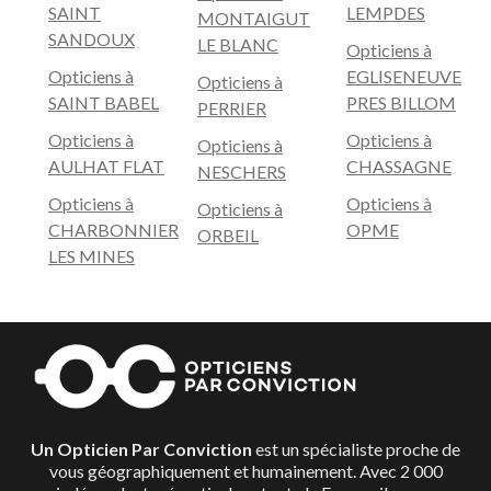
SAINT
LEMPDES
MONTAIGUT
SANDOUX
LE BLANC
Opticiens à
Opticiens à
EGLISENEUVE
Opticiens à
SAINT BABEL
PRES BILLOM
PERRIER
Opticiens à
Opticiens à
Opticiens à
AULHAT FLAT
CHASSAGNE
NESCHERS
Opticiens à
Opticiens à
Opticiens à
CHARBONNIER
OPME
ORBEIL
LES MINES
Un Opticien Par Conviction
est un spécialiste proche de
vous géographiquement et humainement. Avec 2 000