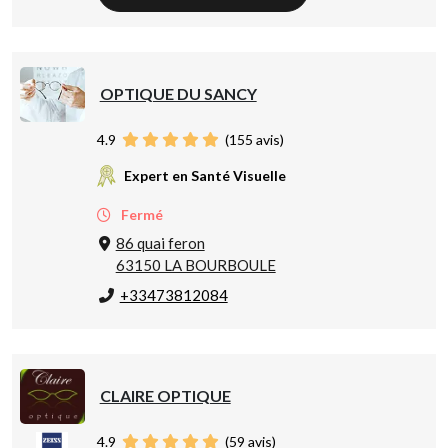
OPTIQUE DU SANCY
4.9
(
155
avis)
Expert en Santé Visuelle
Fermé
86 quai feron
63150 LA BOURBOULE
+33473812084
CLAIRE OPTIQUE
4.9
(
59
avis)