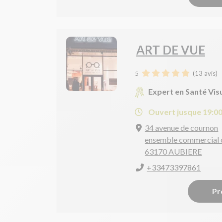
ART DE VUE
5
(
13
avis)
Expert en Santé Vis
Ouvert jusque 19:0
34 avenue de cournon
ensemble commercial 
63170 AUBIERE
+33473397861
Pr