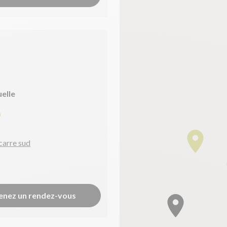
uelle
0
carre sud
enez un rendez-vous