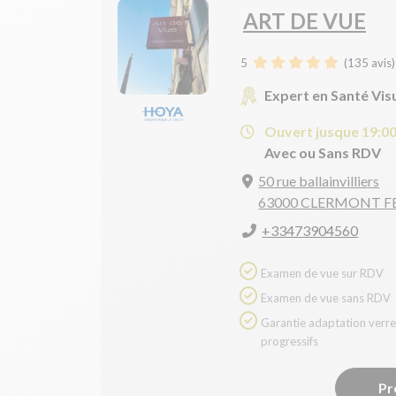
ART DE VUE
5
(
135
avis)
Expert en Santé Vis
Ouvert jusque 19:0
Avec ou Sans RDV
50 rue ballainvilliers
63000 CLERMONT 
+33473904560
Examen de vue sur RDV
Examen de vue sans RDV
Garantie adaptation verres
progressifs
Pr