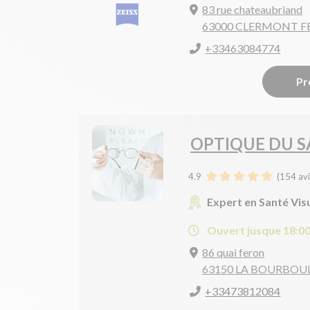
83 rue chateaubriand
63000 CLERMONT 
+33463084774
Pr
OPTIQUE DU 
4.9
(
154
avi
Expert en Santé Vis
Ouvert jusque 18:0
86 quai feron
63150 LA BOURBOU
+33473812084