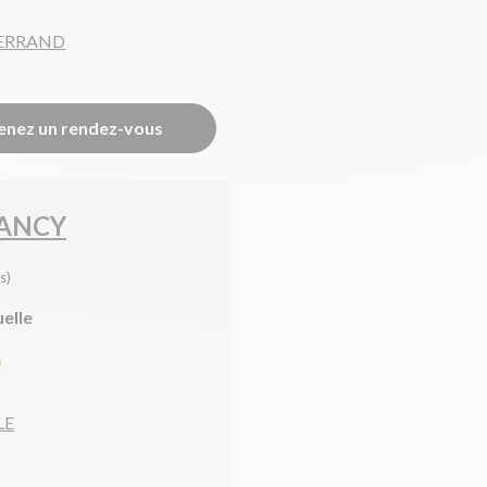
FERRAND
enez un rendez-vous
SANCY
s)
uelle
0
LE