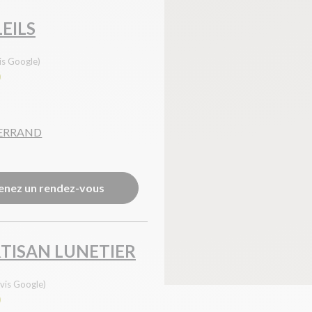
EILS
is Google)
0
FERRAND
enez un rendez-vous
TISAN LUNETIER
vis Google)
0