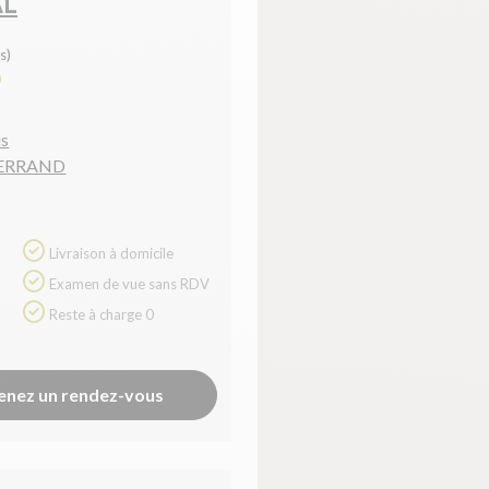
AL
s)
0
is
FERRAND
Livraison à domicile
Examen de vue sans RDV
Reste à charge 0
enez un rendez-vous