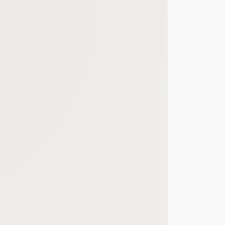
bout de code que nous fourni Facebook nous permet de poursuivre nos échanges
 d'un site web en enregistrant les actions qu'ils effectuent, afin de détecter le
e web, telles que le nombre de visites, le temps moyen passé sur le site web et 
es indicateurs comme l’affluence, les produits les plus consultés, ou encore la