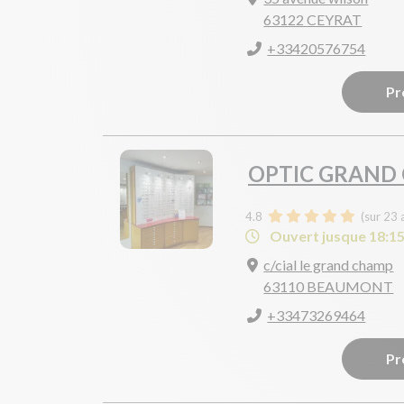
63122 CEYRAT
+33420576754
Pr
OPTIC GRAND
4.8
(sur 23 
Ouvert jusque 18:1
c/cial le grand champ
63110 BEAUMONT
+33473269464
Pr