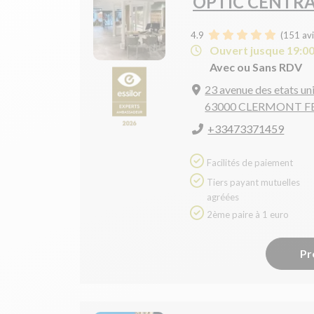
OPTIC CENTR
4.9
(
151
avi
Ouvert jusque 19:0
Avec ou Sans RDV
23 avenue des etats un
63000 CLERMONT 
+33473371459
Facilités de paiement
Tiers payant mutuelles
agréées
2ème paire à 1 euro
Pr