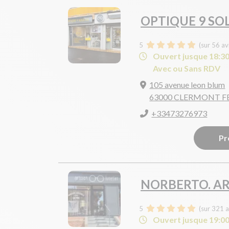
OPTIQUE 9 SOL
5
(sur 56 av
Ouvert jusque 18:3
Avec ou Sans RDV
105 avenue leon blum
63000 CLERMONT 
+33473276973
Pr
NORBERTO. AR
5
(sur 321 a
Ouvert jusque 19:0