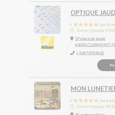
OPTIQUE JAU
5
(sur 24 av
Ouvert jusque 19:0
37 place de jaude
63000 CLERMONT 
+33473933432
Pr
MON LUNETIE
5
(sur 6 avi
Ouvert jusque 18:3
35 avenue wilson